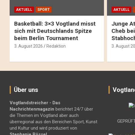
AKTUELL
SPORT
AKTUELL
Basketball: 3×3 Vogtland misst
Junge At
sich mit Deutschlands Spitze
Cheb bei
beim Berlin Tournament
Stabhoc
3. August 2026
Redaktion
3. August 2
Über uns
Vogtlan
Vogtlandstreicher
- Das
Nachrichtenmagazin
berichtet 24/7 über
die Themen im Vogtland aber auch
GEPRÜFT
überregional aus den Bereichen Sport, Kunst
und Kultur und wird produziert von
Stephanie Rössel
.