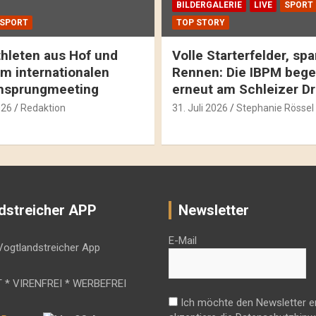
BILDERGALERIE
LIVE
SPORT
SPORT
TOP STORY
hleten aus Hof und
Volle Starterfelder, s
m internationalen
Rennen: Die IBPM bege
hsprungmeeting
erneut am Schleizer D
026
Redaktion
31. Juli 2026
Stephanie Rössel
dstreicher APP
Newsletter
E-Mail
 * VIRENFREI * WERBEFREI
Ich möchte den Newsletter e