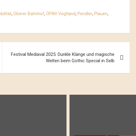
bilität
,
Oberer Bahnhof
,
ÖPNV Vogtland
,
Pendler
,
Plauen
,
Festival Mediaval 2025: Dunkle Klänge und magische
Welten beim Gothic Special in Selb