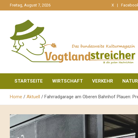
gehe
Freitag, August 7, 2026
X
Faceboo
zum
Inhalt
aktuell & mittendrin
Vogtlandstreicher
STARTSEITE
WIRTSCHAFT
VERKEHR
NATUR
Home
Aktuell
Fahrradgarage am Oberen Bahnhof Plauen: Pre