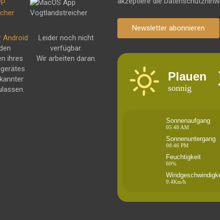
akzeptiere die Datenschutzhinw
Newsletter abonnieren
r Android
Leider noch nicht
 den
verfügbar.
en ihres
Wir arbeiten daran.
dgerätes
Plauen
kannter
sonnig
ulassen.
Sonnenaufgang
05:48 AM
Sonnenuntergang
08:46 PM
Feuchtigkeit
60%
Windgeschwindigke
9.4Km/h