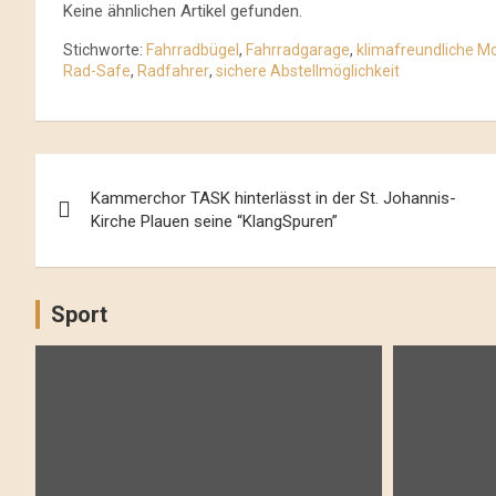
Keine ähnlichen Artikel gefunden.
Stichworte:
Fahrradbügel
,
Fahrradgarage
,
klimafreundliche Mo
Rad-Safe
,
Radfahrer
,
sichere Abstellmöglichkeit
Beitrags-
Kammerchor TASK hinterlässt in der St. Johannis-
Navigation
Kirche Plauen seine “KlangSpuren”
Sport