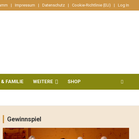
ramm
Impressum
Datenschutz
Cookie-Richtlinie (EU)
Log In
 & FAMILIE
WEITERE
SHOP
Gewinnspiel