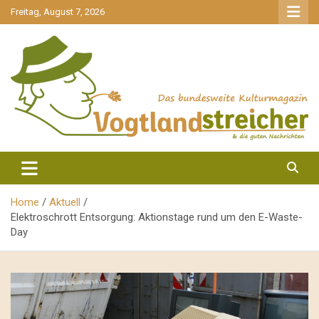
gehe
Freitag, August 7, 2026
zum
Inhalt
aktuell & mittendrin
Vogtlandstreicher
Home
Aktuell
Elektroschrott Entsorgung: Aktionstage rund um den E-Waste-
Day