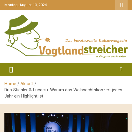
gehe
Montag, August 10, 2026
zum
Inhalt
aktuell & mittendrin
Vogtlandstreicher
Home
Aktuell
Duo Stiehler & Lucaciu: Warum das Weihnachtskonzert jedes
Jahr ein Highlight ist