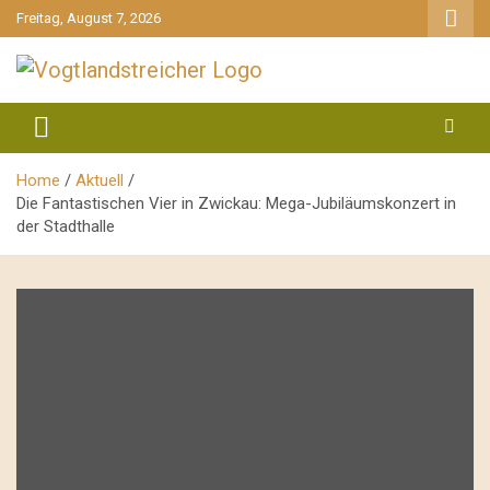
gehe
Freitag, August 7, 2026
zum
Inhalt
aktuell & mittendrin
Vogtlandstreicher
Home
Aktuell
Die Fantastischen Vier in Zwickau: Mega-Jubiläumskonzert in
der Stadthalle