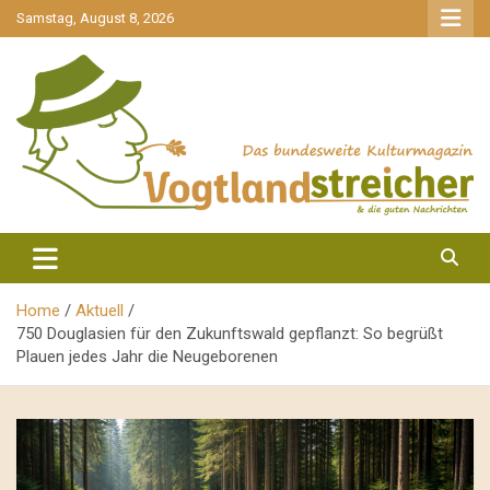
gehe
Samstag, August 8, 2026
zum
Inhalt
aktuell & mittendrin
Vogtlandstreicher
Home
Aktuell
750 Douglasien für den Zukunftswald gepflanzt: So begrüßt
Plauen jedes Jahr die Neugeborenen