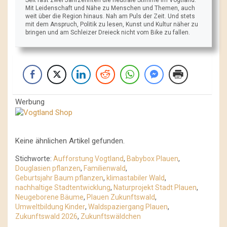
Seit fast zwei Jahrzehnten die neutrale Stimme im Vogtland.
Mit Leidenschaft und Nähe zu Menschen und Themen, auch
weit über die Region hinaus. Nah am Puls der Zeit. Und stets
mit dem Anspruch, Politik zu lesen, Kunst und Kultur näher zu
bringen und am Schleizer Dreieck nicht vom Bike zu fallen.
Werbung
Keine ähnlichen Artikel gefunden.
Stichworte:
Aufforstung Vogtland
,
Babybox Plauen
,
Douglasien pflanzen
,
Familienwald
,
Geburtsjahr Baum pflanzen
,
klimastabiler Wald
,
nachhaltige Stadtentwicklung
,
Naturprojekt Stadt Plauen
,
Neugeborene Bäume
,
Plauen Zukunftswald
,
Umweltbildung Kinder
,
Waldspaziergang Plauen
,
Zukunftswald 2026
,
Zukunftswäldchen