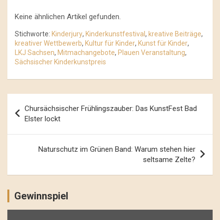
Keine ähnlichen Artikel gefunden.
Stichworte:
Kinderjury
,
Kinderkunstfestival
,
kreative Beiträge
,
kreativer Wettbewerb
,
Kultur für Kinder
,
Kunst für Kinder
,
LKJ Sachsen
,
Mitmachangebote
,
Plauen Veranstaltung
,
Sächsischer Kinderkunstpreis
Beitrags-
Chursächsischer Frühlingszauber: Das KunstFest Bad
Navigation
Elster lockt
Naturschutz im Grünen Band: Warum stehen hier
seltsame Zelte?
Gewinnspiel