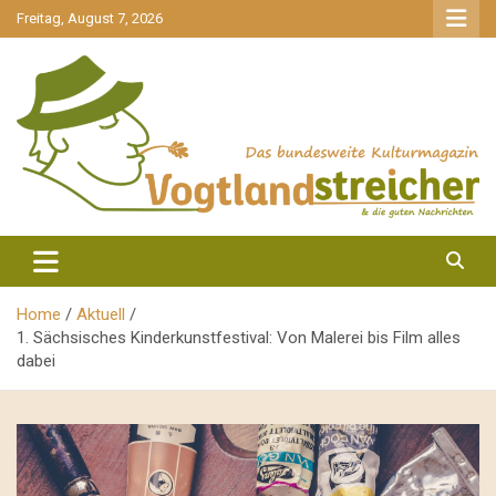
gehe
Freitag, August 7, 2026
zum
Inhalt
aktuell & mittendrin
Vogtlandstreicher
Home
Aktuell
1. Sächsisches Kinderkunstfestival: Von Malerei bis Film alles
dabei