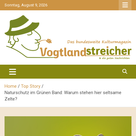
gehe
Sonntag, August 9, 2026
zum
Inhalt
aktuell & mittendrin
Vogtlandstreicher
Home
Top Story
Naturschutz im Grünen Band: Warum stehen hier seltsame
Zelte?