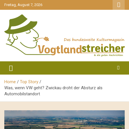
gehe
Freitag, August 7, 2026
zum
Inhalt
aktuell & mittendrin
Vogtlandstreicher
Home
Top Story
Was, wenn VW geht? Zwickau droht der Absturz als
Automobilstandort