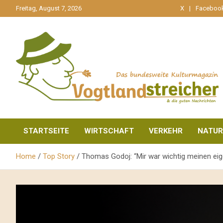
gehe
Freitag, August 7, 2026
X
Faceboo
zum
Inhalt
aktuell & mittendrin
Vogtlandstreicher
STARTSEITE
WIRTSCHAFT
VERKEHR
NATUR
Home
Top Story
Thomas Godoj: “Mir war wichtig meinen ei