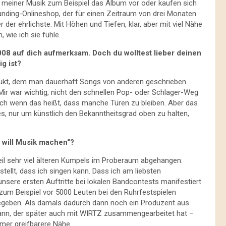
ns meiner Musik zum Beispiel das Album vor oder kaufen sich
nding-Onlineshop, der für einen Zeitraum von drei Monaten
 der ehrlichste. Mit Höhen und Tiefen, klar, aber mit viel Nähe
 wie ich sie fühle.
008 auf dich aufmerksam. Doch du wolltest lieber deinen
g ist?
rodukt, dem man dauerhaft Songs von anderen geschrieben
ir war wichtig, nicht den schnellen Pop- oder Schlager-Weg
ch wenn das heißt, dass manche Türen zu bleiben. Aber das
s, nur um künstlich den Bekanntheitsgrad oben zu halten,
h will Musik machen“?
il sehr viel älteren Kumpels im Proberaum abgehangen.
tellt, dass ich singen kann. Dass ich am liebsten
nsere ersten Auftritte bei lokalen Bandcontests manifestiert
zum Beispiel vor 5000 Leuten bei den Ruhrfestspielen
 gegeben. Als damals dadurch dann noch ein Produzent aus
nn, der später auch mit WIRTZ zusammengearbeitet hat –
mmer greifbarere Nähe.