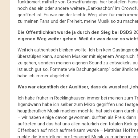
funktioniert mithilfe von Crowdfundings, hier bestellen Fa
noch das ein oder andere weitere „Dankeschön“ im Crowdfu
geöffnet ist. Es war nie der leichte Weg, aber für mich immer
zu meinen Fans und der Freiheit, meine Musik so zu machen,
Die Öffentlichkeit wurde ja durch den Sieg bei DSDS 2
eigenen Weg weiter gehen. Weil dir was daran so wichti
Weil ich authentisch bleiben wollte. Ich bin kein Castingp
überstülpen kann, sondern Musiker mit eigenem Anspruch. M
zu gehen, sondern meinen eigenen Sound zu entwickeln, au
ist auch gut so, Formate wie Dschungelcamp“ oder ähnliche
habe ich immer abgelehnt.
Was war eigentlich der Auslöser, dass du wusstest „ic
Ich habe früher in Recklinghausen immer bei meinen zum Te
Irgendwann habe ich selber zum Mikro gegriffen und festges
hauptberuflich Musik machen möchte, hat sich dann durch u
– wir haben einige davon gewonnen, durften als Preis dann 
auftreten und das hat uns allen natürlich den totalen Kick
Offenbach auf mich aufmerksam wurde – Matthias Hoffma
rückte die Vorstellung, professionell Musik zu machen in i