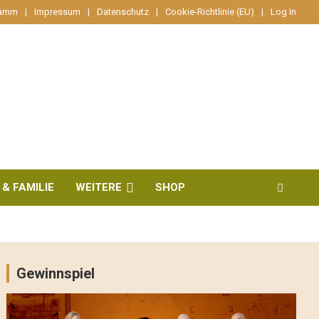
ramm
Impressum
Datenschutz
Cookie-Richtlinie (EU)
Log In
 & FAMILIE
WEITERE
SHOP
Gewinnspiel