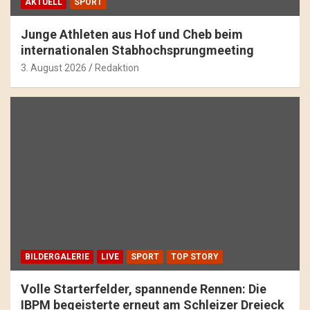
AKTUELL
SPORT
Junge Athleten aus Hof und Cheb beim
internationalen Stabhochsprungmeeting
3. August 2026
Redaktion
BILDERGALERIE
LIVE
SPORT
TOP STORY
Volle Starterfelder, spannende Rennen: Die
IBPM begeisterte erneut am Schleizer Dreieck