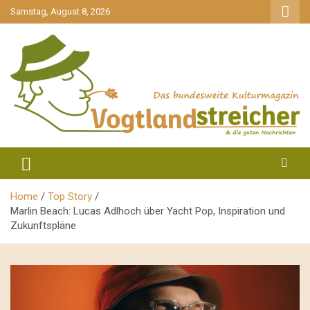
gehe
Samstag, August 8, 2026
zum
Inhalt
aktuell & mittendrin
Vogtlandstreicher
Home
Top Story
Marlin Beach: Lucas Adlhoch über Yacht Pop, Inspiration und
Zukunftspläne