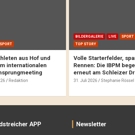
BILDERGALERIE
LIVE
SPORT
SPORT
TOP STORY
hleten aus Hof und
Volle Starterfelder, s
m internationalen
Rennen: Die IBPM bege
hsprungmeeting
erneut am Schleizer D
026
Redaktion
31. Juli 2026
Stephanie Rössel
dstreicher APP
Newsletter