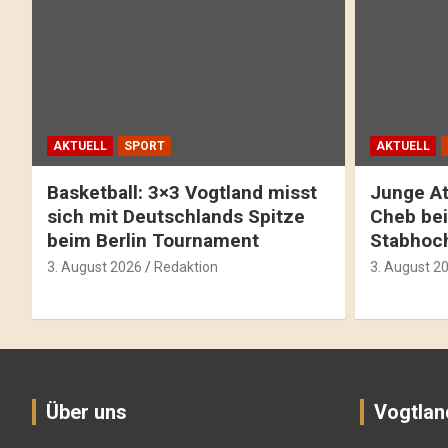
AKTUELL
SPORT
AKTUELL
Basketball: 3×3 Vogtland misst
Junge At
sich mit Deutschlands Spitze
Cheb bei
beim Berlin Tournament
Stabhoc
3. August 2026
Redaktion
3. August 2
Über uns
Vogtlan