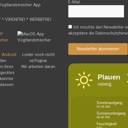
E-Mail
 * VIRENFREI * WERBEFREI
Ich möchte den Newsletter e
akzeptiere die Datenschutzhinw
Newsletter abonnieren
r Android
Leider noch nicht
 den
verfügbar.
en ihres
Wir arbeiten daran.
dgerätes
Plauen
kannter
sonnig
ulassen.
Sonnenaufgang
05:48 AM
Sonnenuntergang
08:46 PM
Feuchtigkeit
63%