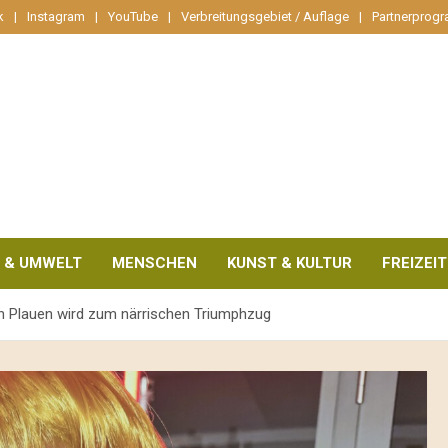
k
Instagram
YouTube
Verbreitungsgebiet / Auflage
Partnerprog
 & UMWELT
MENSCHEN
KUNST & KULTUR
FREIZEIT
in Plauen wird zum närrischen Triumphzug