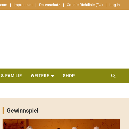
ramm
Impressum
Datenschutz
Cookie-Richtlinie (EU)
Log In
 & FAMILIE
WEITERE
SHOP
Gewinnspiel