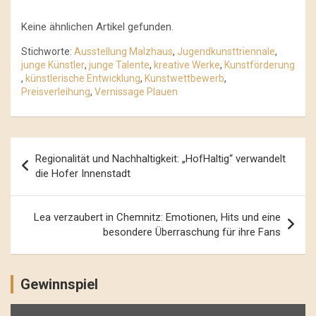
Keine ähnlichen Artikel gefunden.
Stichworte:
Ausstellung Malzhaus
,
Jugendkunsttriennale
,
junge Künstler
,
junge Talente
,
kreative Werke
,
Kunstförderung
,
künstlerische Entwicklung
,
Kunstwettbewerb
,
Preisverleihung
,
Vernissage Plauen
Beitrags-
Regionalität und Nachhaltigkeit: „HofHaltig“ verwandelt
Navigation
die Hofer Innenstadt
Lea verzaubert in Chemnitz: Emotionen, Hits und eine
besondere Überraschung für ihre Fans
Gewinnspiel