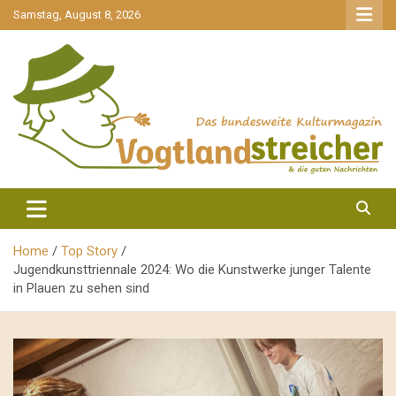
gehe
Samstag, August 8, 2026
zum
Inhalt
aktuell & mittendrin
Vogtlandstreicher
Home
Top Story
Jugendkunsttriennale 2024: Wo die Kunstwerke junger Talente
in Plauen zu sehen sind