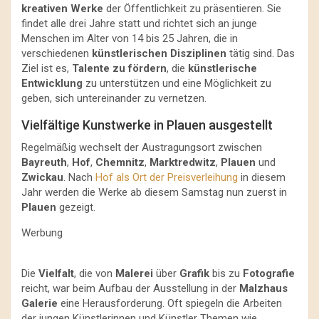
kreativen Werke
der Öffentlichkeit zu präsentieren. Sie
findet alle drei Jahre statt und richtet sich an junge
Menschen im Alter von 14 bis 25 Jahren, die in
verschiedenen
künstlerischen Disziplinen
tätig sind. Das
Ziel ist es,
Talente zu fördern
, die
künstlerische
Entwicklung
zu unterstützen und eine Möglichkeit zu
geben, sich untereinander zu vernetzen.
Vielfältige Kunstwerke in Plauen ausgestellt
Regelmäßig wechselt der Austragungsort zwischen
Bayreuth
,
Hof
,
Chemnitz
,
Marktredwitz
,
Plauen
und
Zwickau
. Nach
Hof als Ort der Preisverleihung
in diesem
Jahr werden die Werke ab diesem Samstag nun zuerst in
Plauen
gezeigt.
Werbung
Die
Vielfalt
, die von
Malerei
über
Grafik
bis zu
Fotografie
reicht, war beim Aufbau der Ausstellung in der
Malzhaus
Galerie
eine Herausforderung. Oft spiegeln die Arbeiten
der jungen Künstlerinnen und Künstler Themen wie