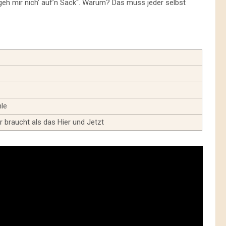
geh mir nich’ auf’n Sack“. Warum? Das muss jeder selbst
hle
 braucht als das Hier und Jetzt