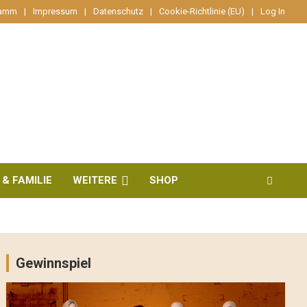
ramm
Impressum
Datenschutz
Cookie-Richtlinie (EU)
Log In
 & FAMILIE
WEITERE
SHOP
Gewinnspiel