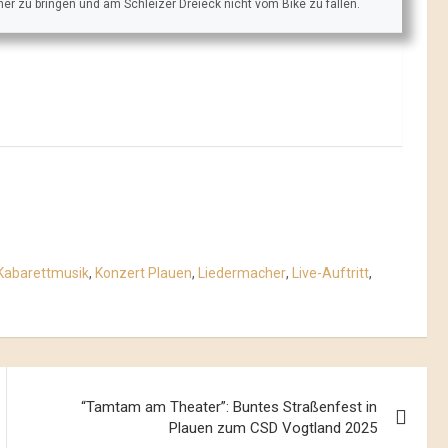
äher zu bringen und am Schleizer Dreieck nicht vom Bike zu fallen.
Kabarettmusik
,
Konzert Plauen
,
Liedermacher
,
Live-Auftritt
,
“Tamtam am Theater”: Buntes Straßenfest in
Plauen zum CSD Vogtland 2025