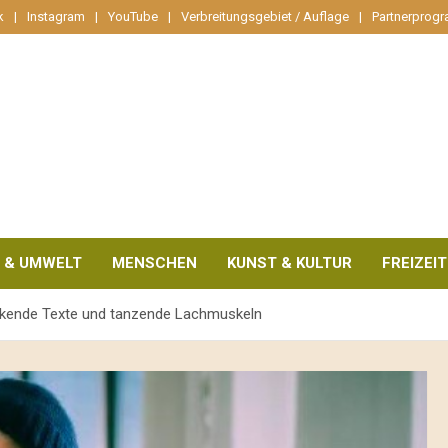
k
Instagram
YouTube
Verbreitungsgebiet / Auflage
Partnerprog
 & UMWELT
MENSCHEN
KUNST & KULTUR
FREIZEIT
ckende Texte und tanzende Lachmuskeln