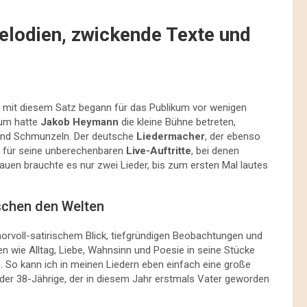
lodien, zwickende Texte und
– mit diesem Satz begann für das Publikum vor wenigen
aum hatte
Jakob Heymann
die kleine Bühne betreten,
und Schmunzeln. Der deutsche
Liedermacher
, der ebenso
t für seine unberechenbaren
Live-Auftritte
, bei denen
lauen brauchte es nur zwei Lieder, bis zum ersten Mal lautes
ischen den Welten
voll-satirischem Blick, tiefgründigen Beobachtungen und
men wie Alltag, Liebe, Wahnsinn und Poesie in seine Stücke
 So kann ich in meinen Liedern eben einfach eine große
 der 38-Jährige, der in diesem Jahr erstmals Vater geworden