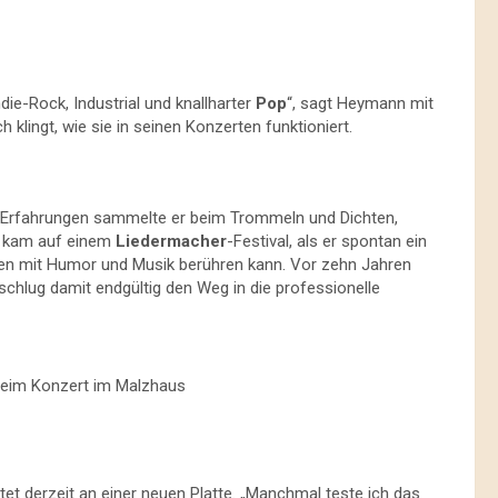
ndie-Rock, Industrial und knallharter
Pop
“, sagt Heymann mit
 klingt, wie sie in seinen Konzerten funktioniert.
te Erfahrungen sammelte er beim Trommeln und Dichten,
t kam auf einem
Liedermacher
-Festival, als er spontan ein
hen mit Humor und Musik berühren kann. Vor zehn Jahren
chlug damit endgültig den Weg in die professionelle
eim Konzert im Malzhaus
tet derzeit an einer neuen Platte. „Manchmal teste ich das