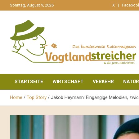
gehe
Sonntag, August 9, 2026
X
Faceboo
zum
Inhalt
aktuell & mittendrin
Vogtlandstreicher
STARTSEITE
WIRTSCHAFT
VERKEHR
NATUR
Home
Top Story
Jakob Heymann: Eingängige Melodien, zwi