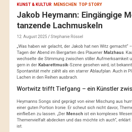
KUNST & KULTUR
MENSCHEN
TOP STORY
Jakob Heymann: Eingängige Me
tanzende Lachmuskeln
12. August 2025
Stephanie Rössel
„Was haben wir gelacht, der Jakob hat nen Witz gemacht“ 
Tagen der Abend im Biergarten des Plauener
Malzhaus
. K
wechselte die Stimmung zwischen stiller Aufmerksamkeit 
gern in der
Kabarettmusik
-Szene gesehen wird, ist bekann
Spontanität mehr zählt als ein starrer Ablaufplan. Auch in P
Lachen in den Reihen ausbrach.
Wortwitz trifft Tiefgang – ein Künstler zw
Heymanns Songs sind geprägt von einer Mischung aus humor
einer guten Portion Ironie. Er scheut sich nicht davor, The
einfließen zu lassen. „Der
Mensch
ist ein komplexes Wesen.
Themenvielfalt abdecken und das möchte ich auch“, erklärt
ist.