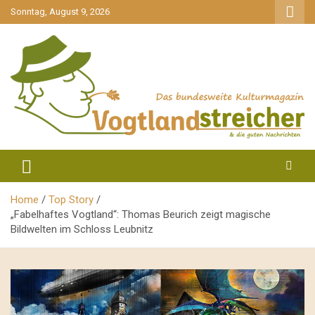
gehe
Sonntag, August 9, 2026
zum
Inhalt
aktuell & mittendrin
Vogtlandstreicher
Home
Top Story
„Fabelhaftes Vogtland“: Thomas Beurich zeigt magische
Bildwelten im Schloss Leubnitz