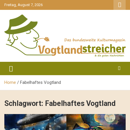
gehe
Freitag, August 7, 2026
zum
Inhalt
aktuell & mittendrin
Vogtlandstreicher
Home
Fabelhaftes Vogtland
Schlagwort:
Fabelhaftes Vogtland