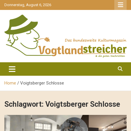
gehe
Donnerstag, August 6, 2026
zum
Inhalt
aktuell & mittendrin
Vogtlandstreicher
Home
Voigtsberger Schlosse
Schlagwort:
Voigtsberger Schlosse