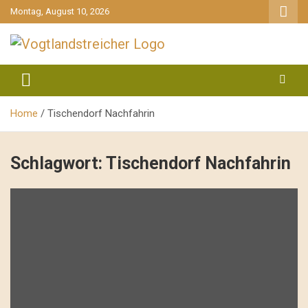
gehe
Montag, August 10, 2026
zum
Inhalt
aktuell & mittendrin
Vogtlandstreicher
Home
Tischendorf Nachfahrin
Schlagwort:
Tischendorf Nachfahrin