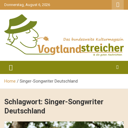
gehe
Donnerstag, August 6, 2026
zum
Inhalt
aktuell & mittendrin
Vogtlandstreicher
Home
Singer-Songwriter Deutschland
Schlagwort:
Singer-Songwriter
Deutschland