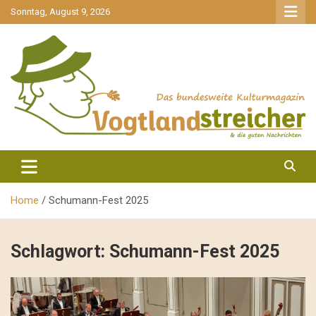
gehe
Sonntag, August 9, 2026
zum
Inhalt
aktuell & mittendrin
Vogtlandstreicher
Home
Schumann-Fest 2025
Schlagwort:
Schumann-Fest 2025