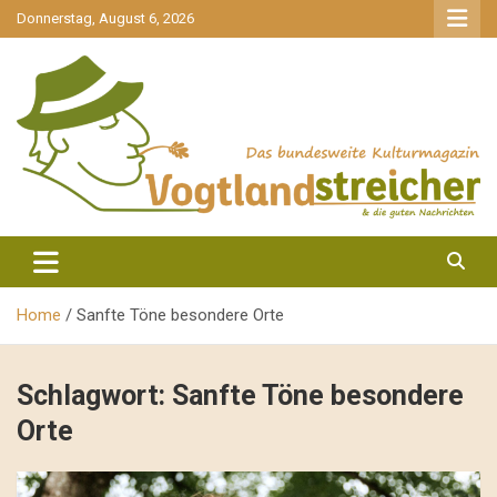
gehe
Donnerstag, August 6, 2026
zum
Inhalt
aktuell & mittendrin
Vogtlandstreicher
Home
Sanfte Töne besondere Orte
Schlagwort:
Sanfte Töne besondere
Orte