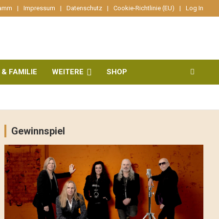
ramm
Impressum
Datenschutz
Cookie-Richtlinie (EU)
Log In
 & FAMILIE
WEITERE
SHOP
Gewinnspiel