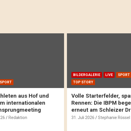
BILDERGALERIE
LIVE
SPORT
SPORT
TOP STORY
hleten aus Hof und
Volle Starterfelder, s
m internationalen
Rennen: Die IBPM bege
hsprungmeeting
erneut am Schleizer D
026
Redaktion
31. Juli 2026
Stephanie Rössel