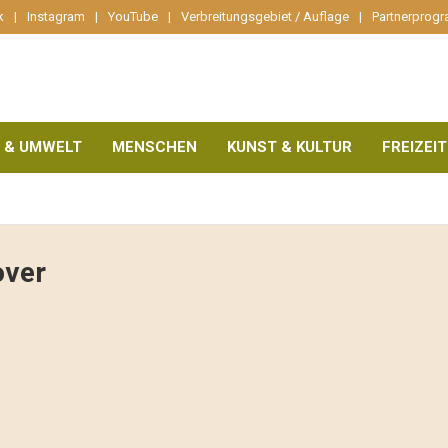
k
Instagram
YouTube
Verbreitungsgebiet / Auflage
Partnerprog
 & UMWELT
MENSCHEN
KUNST & KULTUR
FREIZEIT
over