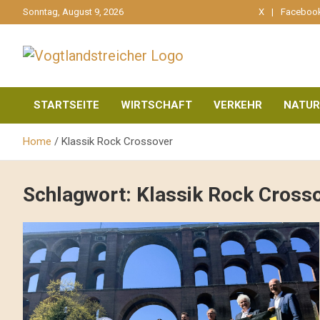
gehe
Sonntag, August 9, 2026
X
Faceboo
zum
Inhalt
aktuell & mittendrin
Vogtlandstreicher
STARTSEITE
WIRTSCHAFT
VERKEHR
NATUR
Home
Klassik Rock Crossover
Schlagwort:
Klassik Rock Cross