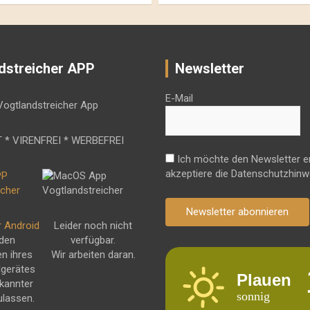
dstreicher APP
Newsletter
E-Mail
 * VIRENFREI * WERBEFREI
Ich möchte den Newsletter e
akzeptiere die Datenschutzhinw
Newsletter abonnieren
r Android
Leider noch nicht
 den
verfügbar.
en ihres
Wir arbeiten daran.
dgerätes
Plauen
kannter
sonnig
ulassen.