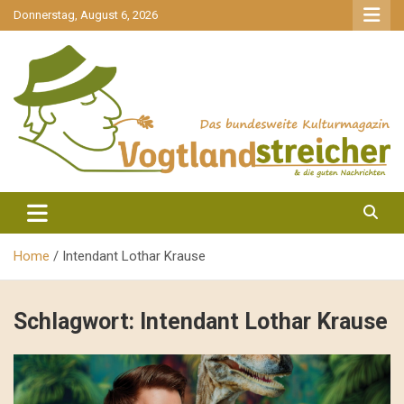
gehe
Donnerstag, August 6, 2026
zum
Inhalt
aktuell & mittendrin
Vogtlandstreicher
Home
Intendant Lothar Krause
Schlagwort:
Intendant Lothar Krause