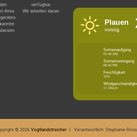
 den
verfügbar.
en ihres
Wir arbeiten daran.
dgerätes
Plauen
kannter
sonnig
ulassen.
Sonnenaufgang
05:48 AM
Sonnenuntergang
08:46 PM
Feuchtigkeit
35%
Windgeschwindigke
11.5Km/h
pyright © 2026
Vogtlandstreicher
Verantwortlich: Stephanie Röss