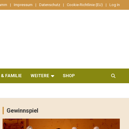
ramm
Impressum
Datenschutz
Cookie-Richtlinie (EU)
Log In
 & FAMILIE
WEITERE
SHOP
Gewinnspiel