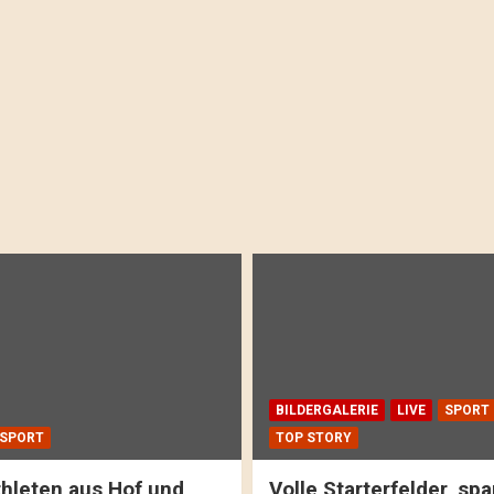
BILDERGALERIE
LIVE
SPORT
SPORT
TOP STORY
hleten aus Hof und
Volle Starterfelder, s