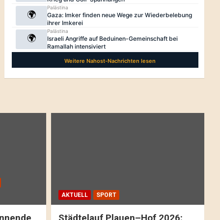
AKTUELL
SPORT
pannende
Städtelauf Plauen–Hof 2026: