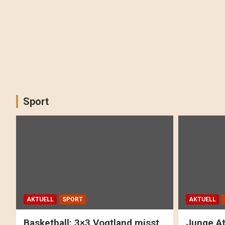
Sport
AKTUELL
SPORT
AKTUELL
Basketball: 3×3 Vogtland misst
Junge At