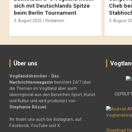
sich mit Deutschlands Spitze
Cheb bei
beim Berlin Tournament
Stabhoc
3. August 2026
Redaktion
3. August 2
Über uns
Vogtlan
Vogtlandstreicher
- Das
Nachrichtenmagazin
berichtet 24/7 über
die Themen im Vogtland aber auch
GEPRÜFT
überregional aus den Bereichen Sport, Kunst
und Kultur und wird produziert von
Stephanie Rössel
.
Ihr findet uns auch bei Instagram, auf
Facebook, YouTube und X.
Download fü