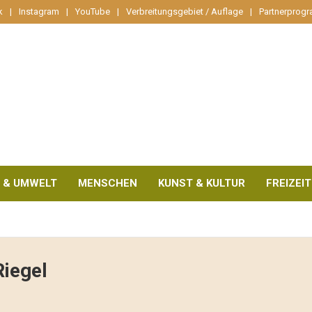
k
Instagram
YouTube
Verbreitungsgebiet / Auflage
Partnerprog
 & UMWELT
MENSCHEN
KUNST & KULTUR
FREIZEIT
Riegel