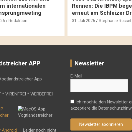
m internationalen
Rennen: Die IBPM bege
hsprungmeeting
erneut am Schleizer D
026
Redaktion
31. Juli 2026
Stephanie Rössel
dstreicher APP
Newsletter
E-Mail
 * VIRENFREI * WERBEFREI
Ich möchte den Newsletter e
akzeptiere die Datenschutzhinw
Newsletter abonnieren
r Android
Leider noch nicht