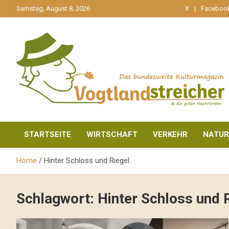
gehe
Samstag, August 8, 2026
X
Faceboo
zum
Inhalt
aktuell & mittendrin
Vogtlandstreicher
STARTSEITE
WIRTSCHAFT
VERKEHR
NATUR
Home
Hinter Schloss und Riegel
Schlagwort:
Hinter Schloss und 