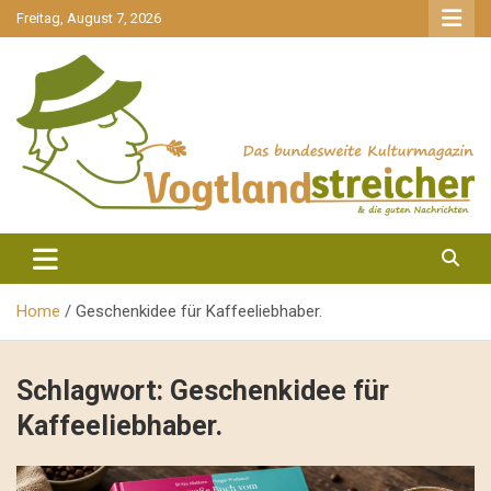
gehe
Freitag, August 7, 2026
zum
Inhalt
aktuell & mittendrin
Vogtlandstreicher
Home
Geschenkidee für Kaffeeliebhaber.
Schlagwort:
Geschenkidee für
Kaffeeliebhaber.