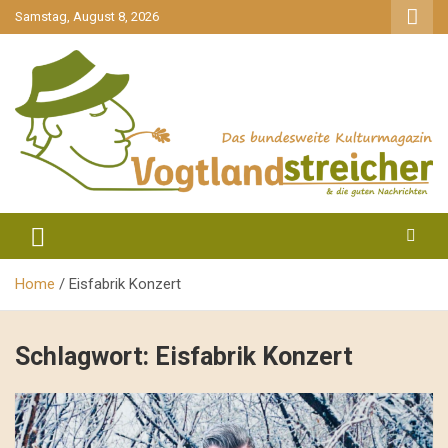
gehe
Samstag, August 8, 2026
zum
Inhalt
aktuell & mittendrin
Vogtlandstreicher
Home
Eisfabrik Konzert
Schlagwort:
Eisfabrik Konzert