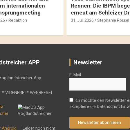
m internationalen
Rennen: Die IBPM bege
hsprungmeeting
erneut am Schleizer D
026
Redaktion
31. Juli 2026
Stephanie Rössel
dstreicher APP
Newsletter
E-Mail
 * VIRENFREI * WERBEFREI
Ich möchte den Newsletter e
akzeptiere die Datenschutzhinw
Newsletter abonnieren
r Android
Leider noch nicht