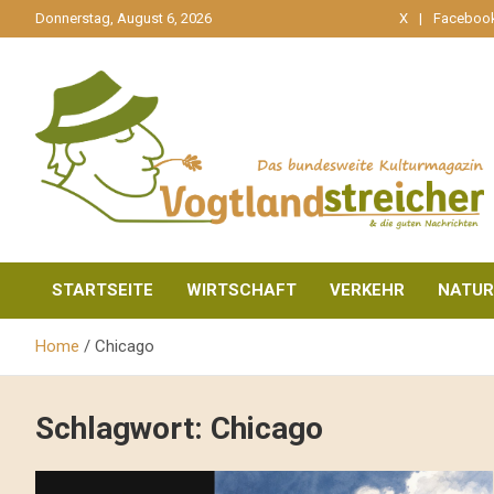
gehe
Donnerstag, August 6, 2026
X
Faceboo
zum
Inhalt
aktuell & mittendrin
Vogtlandstreicher
STARTSEITE
WIRTSCHAFT
VERKEHR
NATUR
Home
Chicago
Schlagwort:
Chicago