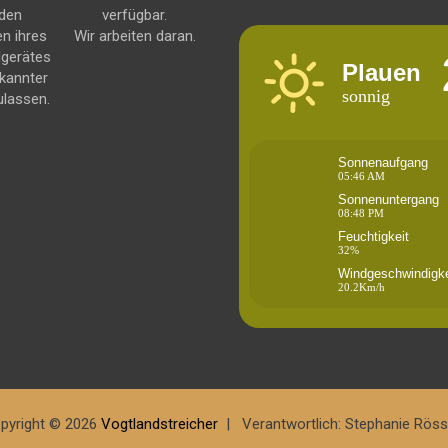
 den
verfügbar.
en ihres
Wir arbeiten daran.
dgerätes
Plauen
kannter
sonnig
ulassen.
Sonnenaufgang
05:46 AM
Sonnenuntergang
08:48 PM
Feuchtigkeit
32%
Windgeschwindigke
20.2Km/h
pyright © 2026
Vogtlandstreicher
Verantwortlich: Stephanie Röss