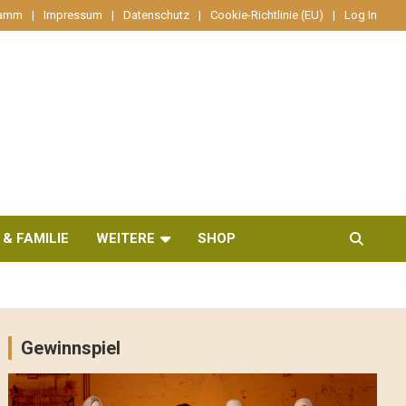
ramm
Impressum
Datenschutz
Cookie-Richtlinie (EU)
Log In
 & FAMILIE
WEITERE
SHOP
Gewinnspiel