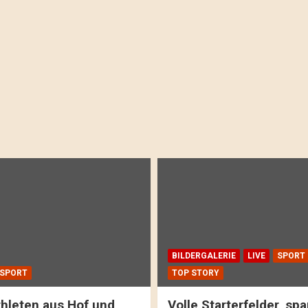
BILDERGALERIE
LIVE
SPORT
SPORT
TOP STORY
hleten aus Hof und
Volle Starterfelder, s