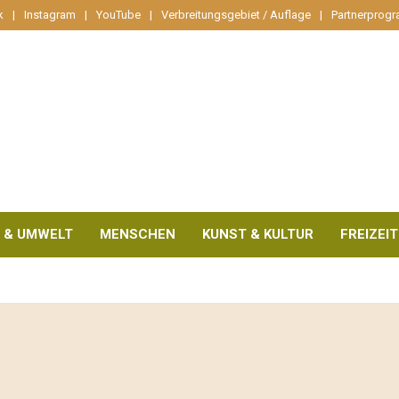
k
Instagram
YouTube
Verbreitungsgebiet / Auflage
Partnerprog
 & UMWELT
MENSCHEN
KUNST & KULTUR
FREIZEIT