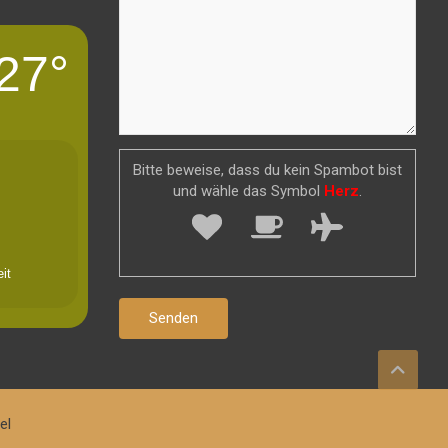
27°
Bitte beweise, dass du kein Spambot bist
und wähle das Symbol
Herz
.
it
el