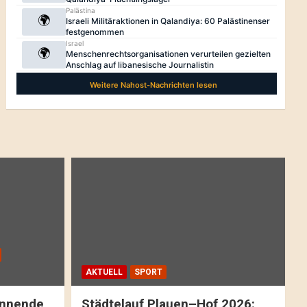
AKTUELL
SPORT
pannende
Städtelauf Plauen–Hof 2026: