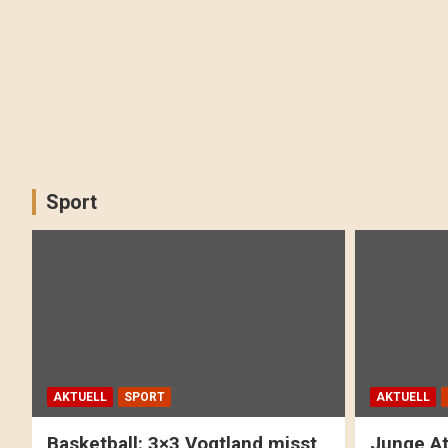
Sport
AKTUELL
SPORT
AKTUELL
Basketball: 3×3 Vogtland misst
Junge At