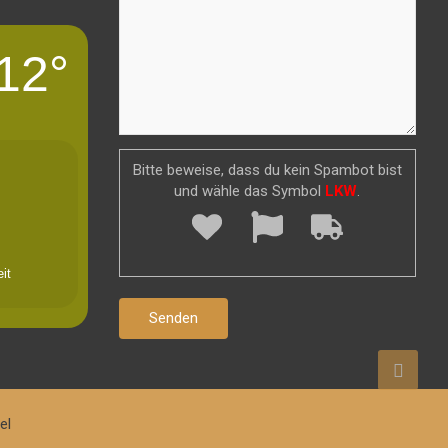
12°
Bitte beweise, dass du kein Spambot bist
und wähle das Symbol
LKW
.
it
el