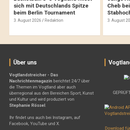
sich mit Deutschlands Spitze
Cheb bei
beim Berlin Tournament
Stabhoc
3. August 2026
Redaktion
3. August 2
Über uns
Vogtlan
Vogtlandstreicher
- Das
Nachrichtenmagazin
berichtet 24/7 über
die Themen im Vogtland aber auch
GEPRÜFT
überregional aus den Bereichen Sport, Kunst
und Kultur und wird produziert von
Stephanie Rössel
.
Ihr findet uns auch bei Instagram, auf
Facebook, YouTube und X.
Download fü