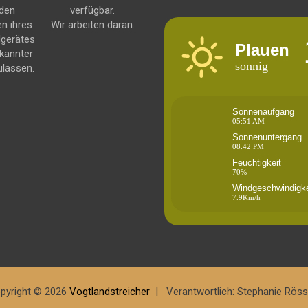
 den
verfügbar.
en ihres
Wir arbeiten daran.
dgerätes
Plauen
kannter
sonnig
ulassen.
Sonnenaufgang
05:51 AM
Sonnenuntergang
08:42 PM
Feuchtigkeit
70%
Windgeschwindigke
7.9Km/h
pyright © 2026
Vogtlandstreicher
Verantwortlich: Stephanie Röss