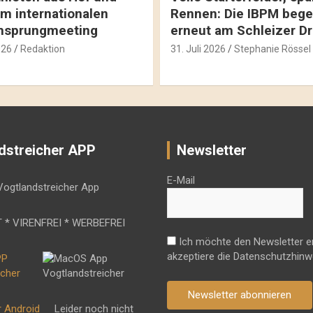
m internationalen
Rennen: Die IBPM bege
hsprungmeeting
erneut am Schleizer D
026
Redaktion
31. Juli 2026
Stephanie Rössel
dstreicher APP
Newsletter
E-Mail
 * VIRENFREI * WERBEFREI
Ich möchte den Newsletter e
akzeptiere die Datenschutzhinw
Newsletter abonnieren
r Android
Leider noch nicht