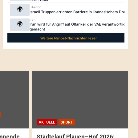
AKTUELL
SPORT
pannende
Städtelauf Plauen–Hof 2026: