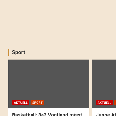
Sport
AKTUELL
SPORT
AKTUELL
Basketball: 3×3 Vogtland misst
Junge At