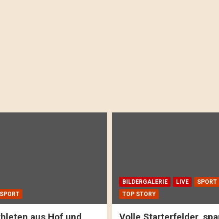
BILDERGALERIE
LIVE
SPORT
SPORT
TOP STORY
hleten aus Hof und
Volle Starterfelder, s