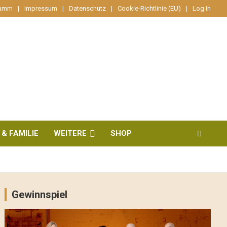
ramm
Impressum
Datenschutz
Cookie-Richtlinie (EU)
Log In
 & FAMILIE
WEITERE
SHOP
Gewinnspiel