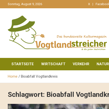
gehe
Sonntag, August 9, 2026
X
Faceboo
zum
Inhalt
aktuell & mittendrin
Vogtlandstreicher
STARTSEITE
WIRTSCHAFT
VERKEHR
NATUR
Home
Bioabfall Vogtlandkreis
Schlagwort:
Bioabfall Vogtlandk