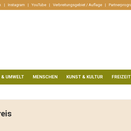
k
Instagram
YouTube
Verbreitungsgebiet / Auflage
Partnerprog
 & UMWELT
MENSCHEN
KUNST & KULTUR
FREIZEIT
reis