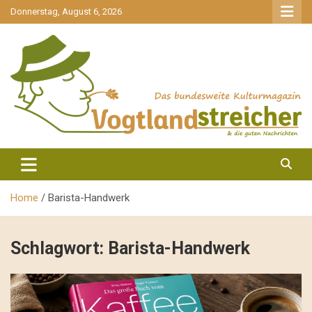
gehe
Donnerstag, August 6, 2026
zum
Inhalt
aktuell & mittendrin
Vogtlandstreicher
Home
Barista-Handwerk
Schlagwort:
Barista-Handwerk