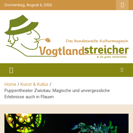
gehe
Donnerstag, August 6, 2026
zum
Inhalt
aktuell & mittendrin
Vogtlandstreicher
Home
Kunst & Kultur
Puppentheater Zwickau: Magische und unvergessliche
Erlebnisse auch in Plauen