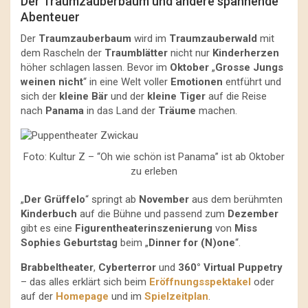
Der Traumzauberbaum und andere spannende
Abenteuer
Der
Traumzauberbaum
wird im
Traumzauberwald
mit
dem Rascheln der
Traumblätter
nicht nur
Kinderherzen
höher schlagen lassen. Bevor im
Oktober
„
Grosse Jungs
weinen nicht
“ in eine Welt voller
Emotionen
entführt und
sich der
kleine Bär
und der
kleine Tiger
auf die Reise
nach
Panama
in das Land der
Träume
machen.
Foto: Kultur Z – “Oh wie schön ist Panama” ist ab Oktober
zu erleben
„
Der Grüffelo
“ springt ab
November
aus dem berühmten
Kinderbuch
auf die Bühne und passend zum
Dezember
gibt es eine
Figurentheaterinszenierung
von
Miss
Sophies Geburtstag
beim „
Dinner for (N)one
“.
Brabbeltheater
,
Cyberterror
und
360° Virtual Puppetry
– das alles erklärt sich beim
Eröffnungsspektakel
oder
auf der
Homepage
und im
Spielzeitplan
.