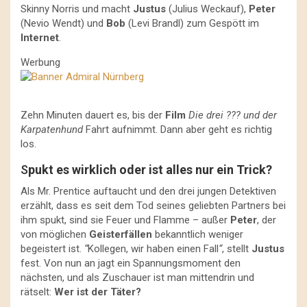
Skinny Norris und macht
Justus
(Julius Weckauf),
Peter
(Nevio Wendt) und
Bob
(Levi Brandl) zum Gespött im
Internet
.
Werbung
Zehn Minuten dauert es, bis der
Film
Die drei ??? und der
Karpatenhund
Fahrt aufnimmt. Dann aber geht es richtig
los.
S
pukt es wirklich oder ist alles nur ein Trick?
Als Mr. Prentice auftaucht und den drei jungen Detektiven
erzählt, dass es seit dem Tod seines geliebten Partners bei
ihm spukt, sind sie Feuer und Flamme – außer
Peter
, der
von möglichen
Geisterfällen
bekanntlich weniger
begeistert ist.
“
Kollegen, wir haben einen Fall
“
, stellt
Justus
fest. Von nun an jagt ein Spannungsmoment den
nächsten, und als Zuschauer ist man mittendrin und
rätselt:
Wer ist der Täter?