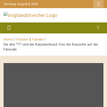
gehe
Samstag, August 8, 2026
zum
Inhalt
aktuell & mittendrin
Vogtlandstreicher
Home
Freizeit & Familie
Die drei ??? und der Karpatenhund: Von der Kassette auf die
Filmrolle