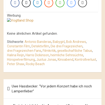
Werbung
Keine ähnlichen Artikel gefunden.
Stichworte:
Antonio Banderas
,
Babygirl
,
Bob Andrews
,
Constantin Film
,
Detektivfilm
,
Die drei Fragezeichen
,
drei Fragezeichen Fans
,
Filmkritik
,
gesellschaftliche Tabus
,
Halina Reijn
,
Harris Dickinson
,
heimliche Sehnsüchte
,
Hörspielverfilmung
,
Justus Jonas
,
Kinoabend
,
Kontrollverlust
,
Peter Shaw
,
Rocky Beach
Beitrags-
Uwe Hassbecker: “Vor jedem Konzert habe ich noch
Navigation
Lampenfieber”