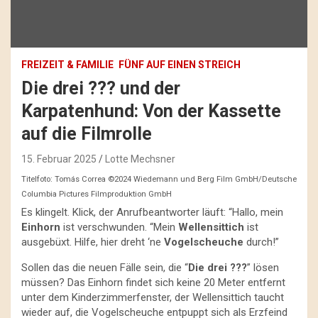
FREIZEIT & FAMILIE
FÜNF AUF EINEN STREICH
Die drei ??? und der
Karpatenhund: Von der Kassette
auf die Filmrolle
15. Februar 2025
Lotte Mechsner
Titelfoto: Tomás Correa ©2024 Wiedemann und Berg Film GmbH/Deutsche
Columbia Pictures Filmproduktion GmbH
Es klingelt. Klick, der Anrufbeantworter läuft: “Hallo, mein
Einhorn
ist verschwunden. “Mein
Wellensittich
ist
ausgebüxt. Hilfe, hier dreht ‘ne
Vogelscheuche
durch!”
Sollen das die neuen Fälle sein, die “
Die drei ???
” lösen
müssen? Das Einhorn findet sich keine 20 Meter entfernt
unter dem Kinderzimmerfenster, der Wellensittich taucht
wieder auf, die Vogelscheuche entpuppt sich als Erzfeind