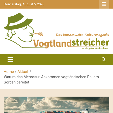
gehe
Donnerstag, August 6, 2026
zum
Inhalt
aktuell & mittendrin
Vogtlandstreicher
Home
Aktuell
Warum das Mercosur-Abkommen vogtländischen Bauern
Sorgen bereitet