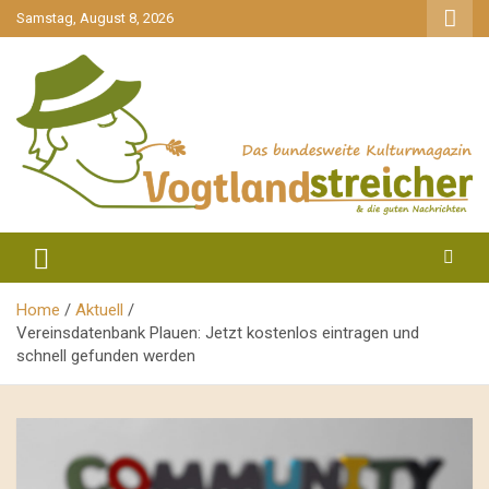
gehe
Samstag, August 8, 2026
zum
Inhalt
aktuell & mittendrin
Vogtlandstreicher
Home
Aktuell
Vereinsdatenbank Plauen: Jetzt kostenlos eintragen und
schnell gefunden werden