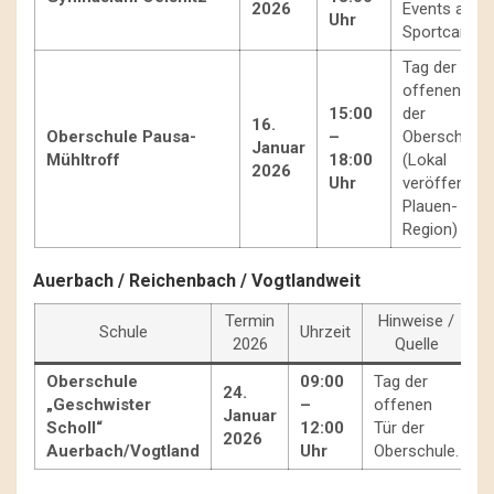
2026
Events am
Uhr
Sportcampu
Tag der
offenen Tür
15:00
der
16.
Oberschule Pausa-
–
Oberschule.
Januar
Mühltroff
18:00
(Lokal
2026
Uhr
veröffentlich
Plauen-
Region)
Auerbach / Reichenbach / Vogtlandweit
Termin
Hinweise /
Schule
Uhrzeit
2026
Quelle
Oberschule
09:00
Tag der
24.
„Geschwister
–
offenen
Januar
Scholl“
12:00
Tür der
2026
Auerbach/Vogtland
Uhr
Oberschule.