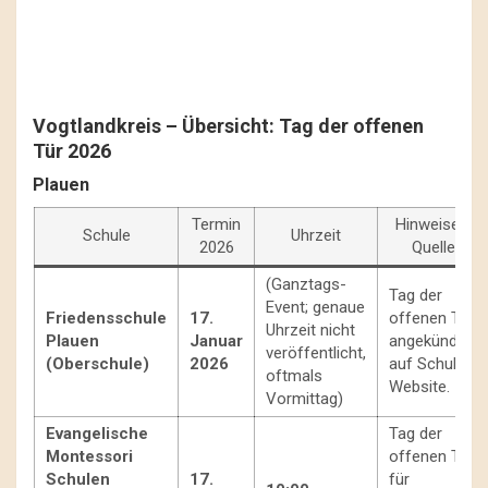
Vogtlandkreis – Übersicht: Tag der offenen
Tür 2026
Plauen
Termin
Hinweise /
Schule
Uhrzeit
2026
Quelle
(Ganztags-
Tag der
Event; genaue
Friedensschule
17.
offenen Tür
Uhrzeit nicht
Plauen
Januar
angekündigt
veröffentlicht,
(Oberschule)
2026
auf Schul-
oftmals
Website.
Vormittag)
Evangelische
Tag der
Montessori
offenen Tür
Schulen
17.
für