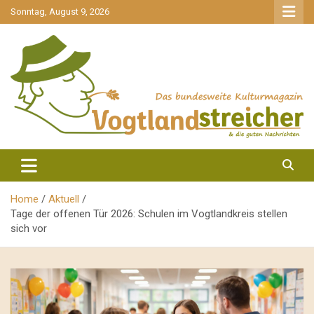
gehe
Sonntag, August 9, 2026
zum
Inhalt
aktuell & mittendrin
Vogtlandstreicher
Home
Aktuell
Tage der offenen Tür 2026: Schulen im Vogtlandkreis stellen
sich vor