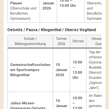
10:00 –
Plauen
Januar
Oberschule
13:00 Uhr
(Oberschule und
2026
und
Berufliches
Berufliches
Gymnasium)
Gymnasium.
Oelsnitz / Pausa / Klingenthal / Oberes Vogtland
Schule /
Termin
Hinweise /
Uhrzeit
Bildungseinrichtung
2026
Quelle
Tag der
offenen Tür
10:00
(Gymnasiale
Gemeinschaftsschulen
10.
–
Ausbildung,
am Sportcampus
Januar
13:00
Oberschule,
Klingenthal
2026
Uhr
Grundschule
„Sigmund
Jähn“).
Im Rahmen
10:00
10.
des
Julius-Mosen-
–
Januar
gemeinsam
Gymnasium Oelsnitz
13:00