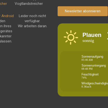
Newsletter abonnieren
r Android
Leider noch nicht
 den
verfügbar.
en ihres
Wir arbeiten daran.
dgerätes
Plauen
kannter
sonnig
ulassen.
Sonnenaufgang
05:46 AM
Sonnenuntergang
08:48 PM
Feuchtigkeit
74%
Windgeschwindigke
8.3Km/h