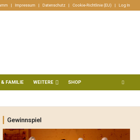
ramm
Impressum
Datenschutz
Cookie-Richtlinie (EU)
Log In
 & FAMILIE
WEITERE
SHOP
Gewinnspiel