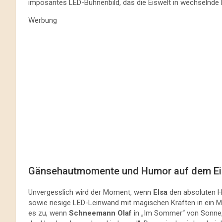
imposantes LED-Bühnenbild, das die Eiswelt in wechselnde F
Werbung
Gänsehautmomente und Humor auf dem Ei
Unvergesslich wird der Moment, wenn
Elsa
den absoluten Hi
sowie riesige LED-Leinwand mit magischen Kräften in ein Mee
es zu, wenn
Schneemann Olaf
in „Im Sommer“ von Sonne,