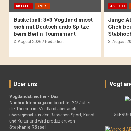
AKTUELL
SPORT
AKTUELL
Basketball: 3×3 Vogtland misst
Junge At
sich mit Deutschlands Spitze
Cheb bei
beim Berlin Tournament
Stabhoc
3. August 2026
Redaktion
3. August 2
Über uns
Vogtlan
Vogtlandstreicher
- Das
Nachrichtenmagazin
berichtet 24/7 über
die Themen im Vogtland aber auch
GEPRÜFT
überregional aus den Bereichen Sport, Kunst
und Kultur und wird produziert von
Stephanie Rössel
.