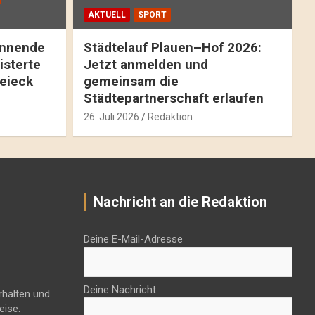
AKTUELL
SPORT
pannende
Städtelauf Plauen–Hof 2026:
isterte
Jetzt anmelden und
reieck
gemeinsam die
Städtepartnerschaft erlaufen
26. Juli 2026
Redaktion
Nachricht an die Redaktion
Deine E-Mail-Adresse
Deine Nachricht
rhalten und
eise.