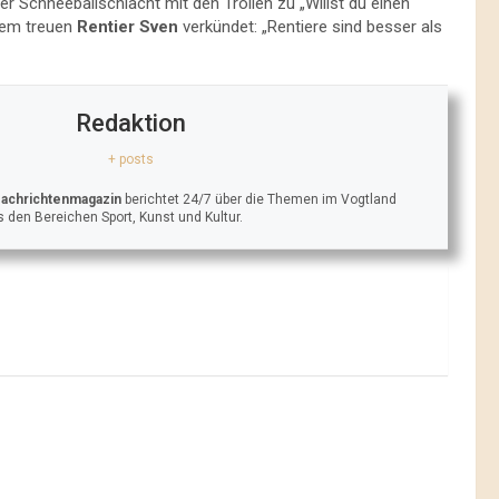
r Schneeballschlacht mit den Trollen zu „Willst du einen
nem treuen
Rentier Sven
verkündet: „Rentiere sind besser als
Redaktion
+ posts
Nachrichtenmagazin
berichtet 24/7 über die Themen im Vogtland
 den Bereichen Sport, Kunst und Kultur.