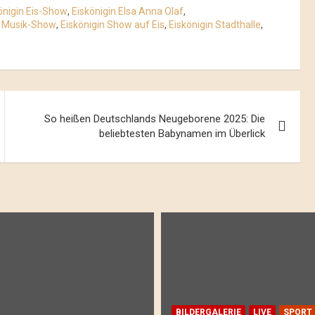
önigin Eis-Show
,
Eiskönigin Elsa Anna Olaf
,
n Musik-Show
,
Eiskönigin Show auf Eis
,
Eiskönigin Stadthalle
,
So heißen Deutschlands Neugeborene 2025: Die
beliebtesten Babynamen im Überlick
BILDERGALERIE
LIVE
SPORT