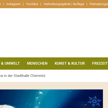
k
Instagram
YouTube
Verbreitungsgebiet / Auflage
Partnerprog
 & UMWELT
MENSCHEN
KUNST & KULTUR
FREIZEIT
w in der Stadthalle Chemnitz