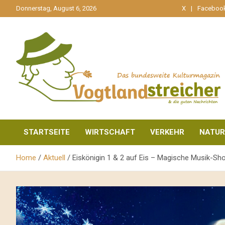
gehe
Donnerstag, August 6, 2026
X
Faceboo
zum
Inhalt
aktuell & mittendrin
Vogtlandstreicher
STARTSEITE
WIRTSCHAFT
VERKEHR
NATUR
Home
Aktuell
Eiskönigin 1 & 2 auf Eis – Magische Musik-Sho