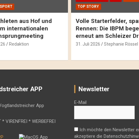
SPORT
TOP STORY
hleten aus Hof und
Volle Starterfelder, s
m internationalen
Rennen: Die IBPM bege
hsprungmeeting
erneut am Schleizer D
026
Redaktion
31. Juli 2026
Stephanie Rössel
dstreicher APP
Newsletter
E-Mail
 * VIRENFREI * WERBEFREI
Ich möchte den Newsletter e
akzeptiere die Datenschutzhinw