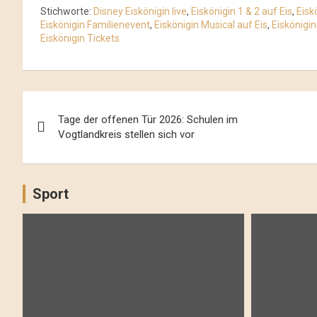
Stichworte:
Disney Eiskönigin live
,
Eiskönigin 1 & 2 auf Eis
,
Eisk
Eiskönigin Familienevent
,
Eiskönigin Musical auf Eis
,
Eiskönigi
Eiskönigin Tickets
Beitrags-
Tage der offenen Tür 2026: Schulen im
Navigation
Vogtlandkreis stellen sich vor
Sport