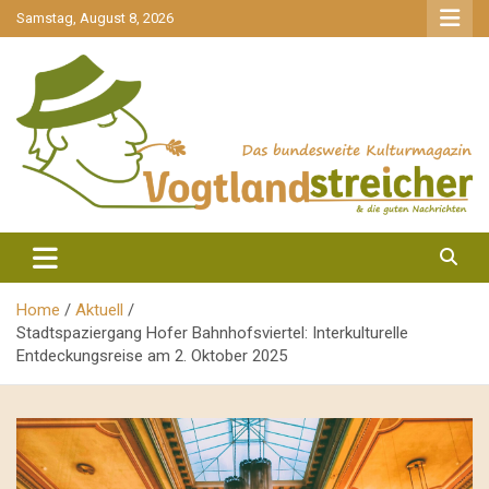
gehe
Samstag, August 8, 2026
zum
Inhalt
aktuell & mittendrin
Vogtlandstreicher
Home
Aktuell
Stadtspaziergang Hofer Bahnhofsviertel: Interkulturelle
Entdeckungsreise am 2. Oktober 2025