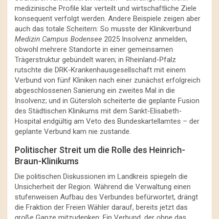
medizinische Profile klar verteilt und wirtschaftliche Ziele
konsequent verfolgt werden. Andere Beispiele zeigen aber
auch das totale Scheitern: So musste der Klinikverbund
Medizin Campus Bodensee
2025 Insolvenz anmelden,
obwohl mehrere Standorte in einer gemeinsamen
Trägerstruktur gebündelt waren; in Rheinland-Pfalz
rutschte die DRK-Krankenhausgesellschaft mit einem
Verbund von fünf Kliniken nach einer zunächst erfolgreich
abgeschlossenen Sanierung ein zweites Mal in die
Insolvenz; und in Gütersloh scheiterte die geplante Fusion
des Städtischen Klinikums mit dem Sankt-Elisabeth-
Hospital endgültig am Veto des Bundeskartellamtes – der
geplante Verbund kam nie zustande.
Politischer Streit um die Rolle des Heinrich-
Braun-Klinikums
Die politischen Diskussionen im Landkreis spiegeln die
Unsicherheit der Region. Während die Verwaltung einen
stufenweisen Aufbau des Verbundes befürwortet, drängt
die Fraktion der Freien Wähler darauf, bereits jetzt das
große Ganze mitzudenken: Ein Verbund, der ohne das