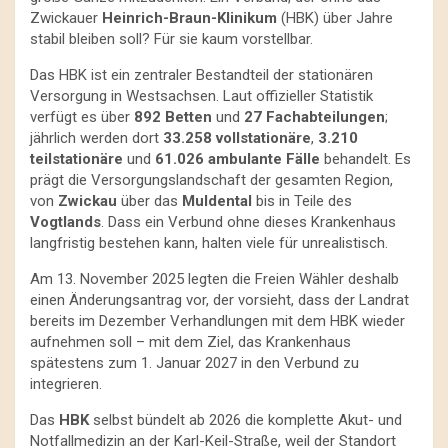
Zwickauer
Heinrich-Braun-Klinikum
(HBK) über Jahre
stabil bleiben soll? Für sie kaum vorstellbar.
Das HBK ist ein zentraler Bestandteil der stationären
Versorgung in Westsachsen. Laut offizieller Statistik
verfügt es über
892 Betten
und
27 Fachabteilungen
;
jährlich werden dort
33.258 vollstationäre
,
3.210
teilstationäre
und
61.026 ambulante Fälle
behandelt. Es
prägt die Versorgungslandschaft der gesamten Region,
von
Zwickau
über das
Muldental
bis in Teile des
Vogtlands
. Dass ein Verbund ohne dieses Krankenhaus
langfristig bestehen kann, halten viele für unrealistisch.
Am 13. November 2025 legten die Freien Wähler deshalb
einen Änderungsantrag vor, der vorsieht, dass der Landrat
bereits im Dezember Verhandlungen mit dem HBK wieder
aufnehmen soll – mit dem Ziel, das Krankenhaus
spätestens zum 1. Januar 2027 in den Verbund zu
integrieren.
Das
HBK
selbst bündelt ab 2026 die komplette Akut- und
Notfallmedizin an der Karl-Keil-Straße, weil der Standort