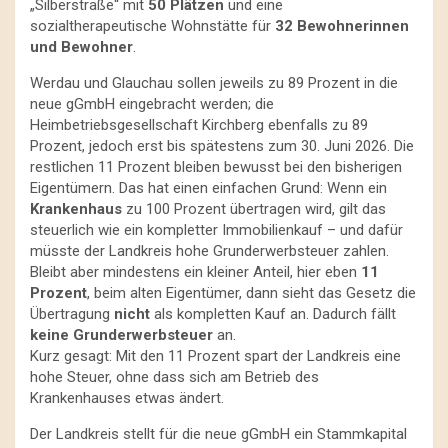
„Silberstraße“ mit
50 Plätzen
und eine
sozialtherapeutische Wohnstätte für
32 Bewohnerinnen
und Bewohner
.
Werdau und Glauchau sollen jeweils zu 89 Prozent in die
neue gGmbH eingebracht werden; die
Heimbetriebsgesellschaft Kirchberg ebenfalls zu 89
Prozent, jedoch erst bis spätestens zum 30. Juni 2026. Die
restlichen 11 Prozent bleiben bewusst bei den bisherigen
Eigentümern. Das hat einen einfachen Grund: Wenn ein
Krankenhaus
zu 100 Prozent übertragen wird, gilt das
steuerlich wie ein kompletter Immobilienkauf – und dafür
müsste der Landkreis hohe Grunderwerbsteuer zahlen.
Bleibt aber mindestens ein kleiner Anteil, hier eben
11
Prozent
, beim alten Eigentümer, dann sieht das Gesetz die
Übertragung
nicht
als kompletten Kauf an. Dadurch fällt
keine Grunderwerbsteuer
an.
Kurz gesagt: Mit den 11 Prozent spart der Landkreis eine
hohe Steuer, ohne dass sich am Betrieb des
Krankenhauses etwas ändert.
Der Landkreis stellt für die neue gGmbH ein Stammkapital