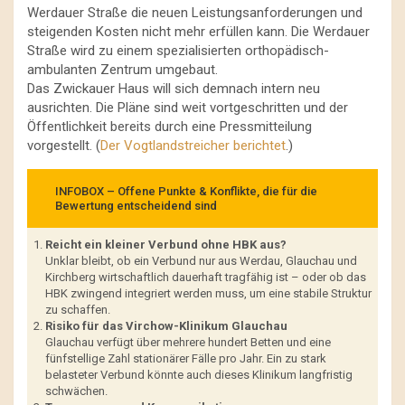
Werdauer Straße die neuen Leistungsanforderungen und
steigenden Kosten nicht mehr erfüllen kann. Die Werdauer
Straße wird zu einem spezialisierten orthopädisch-
ambulanten Zentrum umgebaut.
Das Zwickauer Haus will sich demnach intern neu
ausrichten. Die Pläne sind weit vortgeschritten und der
Öffentlichkeit bereits durch eine Pressmitteilung
vorgestellt. (
Der Vogtlandstreicher berichtet
.)
INFOBOX – Offene Punkte & Konflikte, die für die
Bewertung entscheidend sind
Reicht ein kleiner Verbund ohne HBK aus?
Unklar bleibt, ob ein Verbund nur aus Werdau, Glauchau und
Kirchberg wirtschaftlich dauerhaft tragfähig ist – oder ob das
HBK zwingend integriert werden muss, um eine stabile Struktur
zu schaffen.
Risiko für das Virchow-Klinikum Glauchau
Glauchau verfügt über mehrere hundert Betten und eine
fünfstellige Zahl stationärer Fälle pro Jahr. Ein zu stark
belasteter Verbund könnte auch dieses Klinikum langfristig
schwächen.