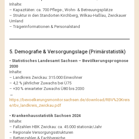
Inhalte:
– Kapazitäten: ca. 700 Pflege-, Wohn- & Betreuungsplätze
– Struktur in den Standorten Kirchberg, Wilkau-Haßlau, Zwickauer
Umland
– Trägerinformationen & Personalstand
5. Demografie & Versorgungslage (Primärstatistik)
• Statistisches Landesamt Sachsen – Bevölkerungsprognose
2030
Inhalte:
– Landkreis Zwickau: 315.000 Einwohner
– 4,2 % jährlicher Zuwachs bei Ü75
– +30 % erwarteter Zuwachs Ü80 bis 2030
→
https://bevoelkerungsmonitor.sachsen.de/download/RBV%20Kreis
e/rbv_landkreis_zwickau.pdf
• Krankenhausstatistik Sachsen 2024
Inhalte:
– Fallzahlen HBK Zwickau: ca. 45.000 stationär/Jahr
– Regionale Versorgungsstrukturen
– Bettenzahlen & Fachbereiche