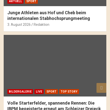
AKTUELL
SPORT
Junge Athleten aus Hof und Cheb beim
internationalen Stabhochsprungmeeting
3. August 2026
Redaktion
BILDERGALERIE
LIVE
SPORT
TOP STORY
Volle Starterfelder, spannende Rennen: Die
IBPM begeisterte erneut am Schleizer Dreieck