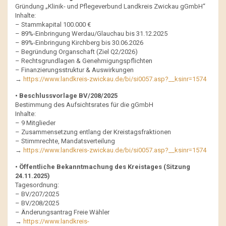
Gründung „Klinik- und Pflegeverbund Landkreis Zwickau gGmbH“
Inhalte:
– Stammkapital 100.000 €
– 89%-Einbringung Werdau/Glauchau bis 31.12.2025
– 89%-Einbringung Kirchberg bis 30.06.2026
– Begründung Organschaft (Ziel Q2/2026)
– Rechtsgrundlagen & Genehmigungspflichten
– Finanzierungsstruktur & Auswirkungen
→
https://www.landkreis-zwickau.de/bi/si0057.asp?__ksinr=1574
• Beschlussvorlage BV/208/2025
Bestimmung des Aufsichtsrates für die gGmbH
Inhalte:
– 9 Mitglieder
– Zusammensetzung entlang der Kreistagsfraktionen
– Stimmrechte, Mandatsverteilung
→
https://www.landkreis-zwickau.de/bi/si0057.asp?__ksinr=1574
• Öffentliche Bekanntmachung des Kreistages (Sitzung
24.11.2025)
Tagesordnung:
– BV/207/2025
– BV/208/2025
– Änderungsantrag Freie Wähler
→
https://www.landkreis-