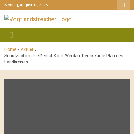
gehe
Montag, August 10, 2026
zum
Inhalt
aktuell & mittendrin
Vogtlandstreicher
Home
Aktuell
Schutzschirm Pleißental-Klinik Werdau: Der riskante Plan des
Landkreises