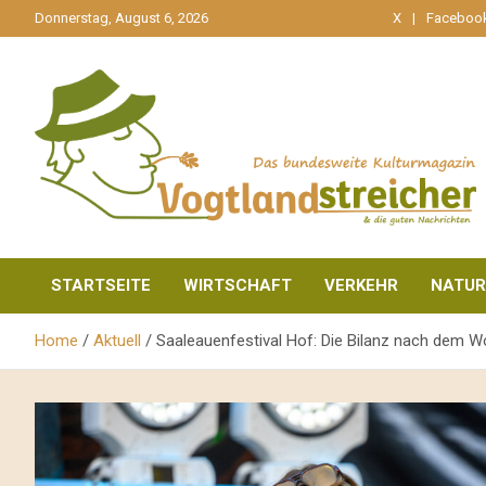
gehe
Donnerstag, August 6, 2026
X
Faceboo
zum
Inhalt
aktuell & mittendrin
Vogtlandstreicher
STARTSEITE
WIRTSCHAFT
VERKEHR
NATUR
Home
Aktuell
Saaleauenfestival Hof: Die Bilanz nach dem W