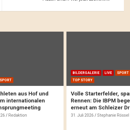
BILDERGALERIE
LIVE
SPORT
SPORT
TOP STORY
hleten aus Hof und
Volle Starterfelder, s
m internationalen
Rennen: Die IBPM bege
hsprungmeeting
erneut am Schleizer D
026
Redaktion
31. Juli 2026
Stephanie Rössel