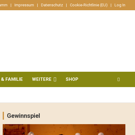
ramm
Impressum
Datenschutz
Cookie-Richtlinie (EU)
Log In
 & FAMILIE
WEITERE
SHOP
Gewinnspiel