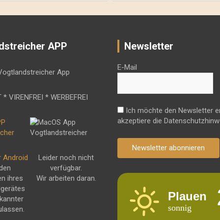
dstreicher APP
Newsletter
E-Mail
 * VIRENFREI * WERBEFREI
Ich möchte den Newsletter e
akzeptiere die Datenschutzhinw
Newsletter abonnieren
r Android
Leider noch nicht
 den
verfügbar.
en ihres
Wir arbeiten daran.
dgerätes
Plauen
kannter
sonnig
ulassen.