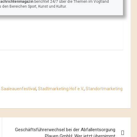
Nachrichtenmagazin
berichtet 24/7 über die Themen im Vogtland
 den Bereichen Sport, Kunst und Kultur.
,
Saaleauenfestival
,
Stadtmarketing Hof e.V.
,
Standortmarketing
Geschäftsführerwechsel bei der Abfallentsorgung
Plauen GmbH: Wer jetzt übernimmt