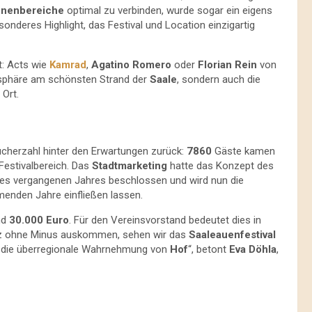
nenbereiche
optimal zu verbinden, wurde sogar ein eigens
onderes Highlight, das Festival und Location einzigartig
t: Acts wie
Kamrad
,
Agatino Romero
oder
Florian Rein
von
osphäre am schönsten Strand der
Saale
, sondern auch die
 Ort.
ucherzahl hinter den Erwartungen zurück:
7860
Gäste kamen
Festivalbereich. Das
Stadtmarketing
hatte das Konzept des
des vergangenen Jahres beschlossen und wird nun die
menden Jahre einfließen lassen.
nd
30.000 Euro
. Für den Vereinsvorstand bedeutet dies in
ganz ohne Minus auskommen, sehen wir das
Saaleauenfestival
 und die überregionale Wahrnehmung von
Hof
“, betont
Eva Döhla
,