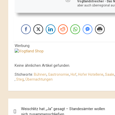
Vogtlandstreicher
- Das 
aber auch überregional aus
Werbung
Keine ähnlichen Artikel gefunden.
Stichworte:
Bühnen
,
Gastronomie
,
Hof
,
Hofer Hotellerie
,
Saale
,
Steg
,
Übernachtungen
Beitrags-
Weischlitz hat „Ja“ gesagt – Standesämter wollen
Navigation
sich zusammenschließen