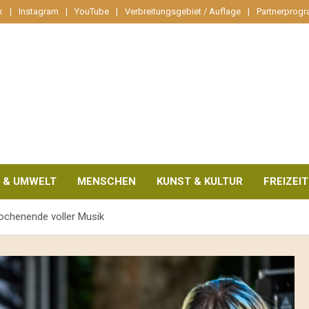
k
Instagram
YouTube
Verbreitungsgebiet / Auflage
Partnerprog
 & UMWELT
MENSCHEN
KUNST & KULTUR
FREIZEIT
ochenende voller Musik