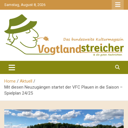
gehe
Samstag, August 8, 2026
zum
Inhalt
aktuell & mittendrin
Vogtlandstreicher
Home
Aktuell
Mit diesen Neuzugängen startet der VFC Plauen in die Saison –
Spielplan 24/25