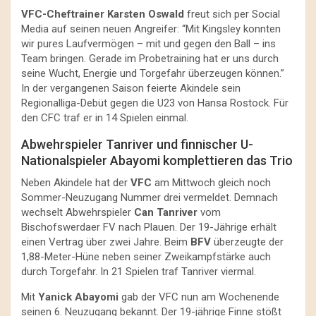
VFC-Cheftrainer Karsten Oswald
freut sich per Social
Media auf seinen neuen Angreifer: “Mit Kingsley konnten
wir pures Laufvermögen – mit und gegen den Ball – ins
Team bringen. Gerade im Probetraining hat er uns durch
seine Wucht, Energie und Torgefahr überzeugen können.”
In der vergangenen Saison feierte Akindele sein
Regionalliga-Debüt gegen die U23 von Hansa Rostock. Für
den CFC traf er in 14 Spielen einmal.
Abwehrspieler Tanriver und finnischer U-
Nationalspieler Abayomi komplettieren das Trio
Neben Akindele hat der
VFC
am Mittwoch gleich noch
Sommer-Neuzugang Nummer drei vermeldet. Demnach
wechselt Abwehrspieler
Can Tanriver
vom
Bischofswerdaer FV nach Plauen. Der 19-Jährige erhält
einen Vertrag über zwei Jahre. Beim
BFV
überzeugte der
1,88-Meter-Hüne neben seiner Zweikampfstärke auch
durch Torgefahr. In 21 Spielen traf Tanriver viermal.
Mit
Yanick Abayomi
gab der VFC nun am Wochenende
seinen 6. Neuzugang bekannt. Der 19-jährige Finne stößt