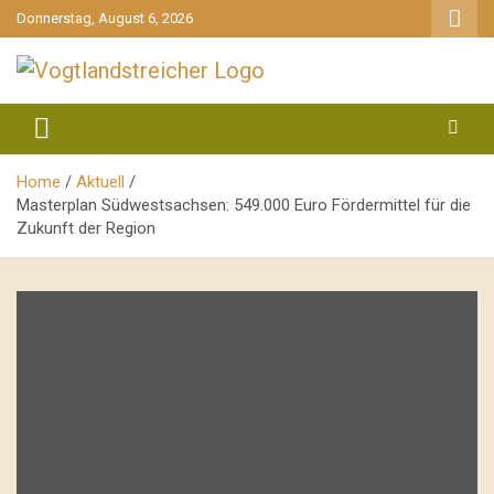
gehe
Donnerstag, August 6, 2026
zum
Inhalt
aktuell & mittendrin
Vogtlandstreicher
Home
Aktuell
Masterplan Südwestsachsen: 549.000 Euro Fördermittel für die
Zukunft der Region