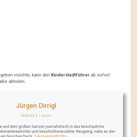
geben möchte, kann den
Kinderstadtführer
ab sofort
aße abholen.
Jürgen Dirrigl
Website
|
+ posts
se und dem großen Ganzen journalistisch in das beschauliche
 Momentesammler und Geschichtenerzähler. Neugierig, nahe an den
n bisschen frech. :)
Autorenprofil/Vita