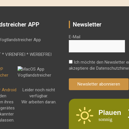
dstreicher APP
Newsletter
E-Mail
 * VIRENFREI * WERBEFREI
Ich möchte den Newsletter e
akzeptiere die Datenschutzhinw
Newsletter abonnieren
r Android
Leider noch nicht
 den
verfügbar.
en ihres
Wir arbeiten daran.
dgerätes
Plauen
kannter
sonnig
ulassen.