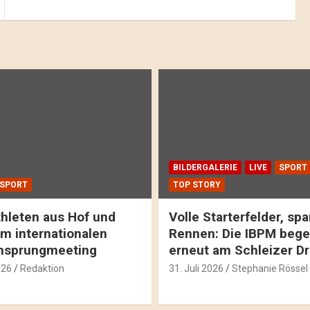
BILDERGALERIE
LIVE
SPORT
SPORT
TOP STORY
hleten aus Hof und
Volle Starterfelder, s
m internationalen
Rennen: Die IBPM bege
hsprungmeeting
erneut am Schleizer D
026
Redaktion
31. Juli 2026
Stephanie Rössel