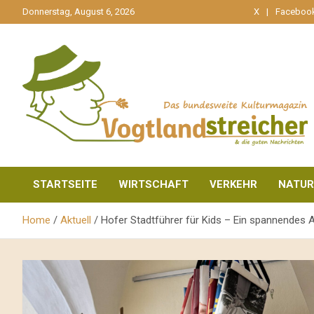
gehe
Donnerstag, August 6, 2026
X
Faceboo
zum
Inhalt
aktuell & mittendrin
Vogtlandstreicher
STARTSEITE
WIRTSCHAFT
VERKEHR
NATUR
Home
Aktuell
Hofer Stadtführer für Kids – Ein spannendes 