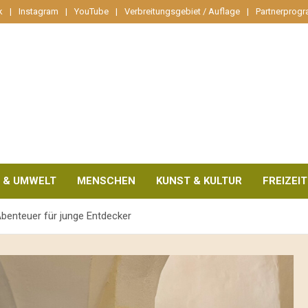
k
Instagram
YouTube
Verbreitungsgebiet / Auflage
Partnerprog
 & UMWELT
MENSCHEN
KUNST & KULTUR
FREIZEIT
Abenteuer für junge Entdecker