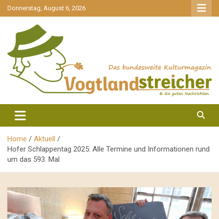
gehe
Donnerstag, August 6, 2026
zum
Inhalt
aktuell & mittendrin
Vogtlandstreicher
Home
Aktuell
Hofer Schlappentag 2025: Alle Termine und Informationen rund
um das 593. Mal