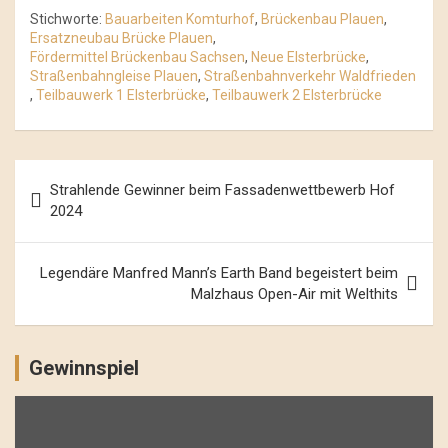
Stichworte:
Bauarbeiten Komturhof
,
Brückenbau Plauen
,
Ersatzneubau Brücke Plauen
,
Fördermittel Brückenbau Sachsen
,
Neue Elsterbrücke
,
Straßenbahngleise Plauen
,
Straßenbahnverkehr Waldfrieden
,
Teilbauwerk 1 Elsterbrücke
,
Teilbauwerk 2 Elsterbrücke
Beitrags-
Strahlende Gewinner beim Fassadenwettbewerb Hof
Navigation
2024
Legendäre Manfred Mann’s Earth Band begeistert beim
Malzhaus Open-Air mit Welthits
Gewinnspiel