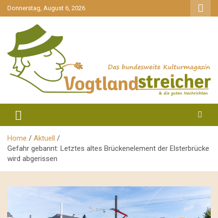
gehe
Donnerstag, August 6, 2026
zum
Inhalt
aktuell & mittendrin
Vogtlandstreicher
Home
Aktuell
Gefahr gebannt: Letztes altes Brückenelement der Elsterbrücke
wird abgerissen