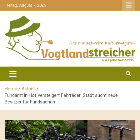
gehe
Freitag, August 7, 2026
zum
Inhalt
aktuell & mittendrin
Vogtlandstreicher
Home
Aktuell
Fundamt in Hof versteigert Fahrräder: Stadt sucht neue
Besitzer für Fundsachen