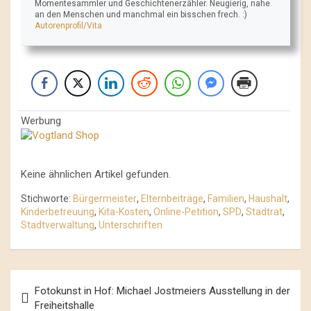
Momentesammler und Geschichtenerzähler. Neugierig, nahe
an den Menschen und manchmal ein bisschen frech. :)
Autorenprofil/Vita
Werbung
Keine ähnlichen Artikel gefunden.
Stichworte:
Bürgermeister
,
Elternbeiträge
,
Familien
,
Haushalt
,
Kinderbetreuung
,
Kita-Kosten
,
Online-Petition
,
SPD
,
Stadtrat
,
Stadtverwaltung
,
Unterschriften
Beitrags-
Fotokunst in Hof: Michael Jostmeiers Ausstellung in der
Navigation
Freiheitshalle