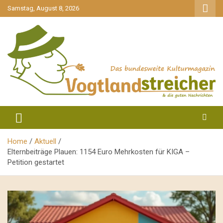
gehe
Samstag, August 8, 2026
zum
Inhalt
aktuell & mittendrin
Vogtlandstreicher
Home
Aktuell
Elternbeiträge Plauen: 1154 Euro Mehrkosten für KIGA –
Petition gestartet