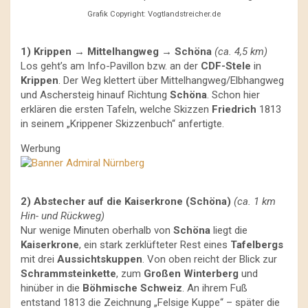
Grafik Copyright: Vogtlandstreicher.de
1) Krippen → Mittelhangweg → Schöna
(ca. 4,5 km)
Los geht’s am Info-Pavillon bzw. an der
CDF-Stele
in
Krippen
. Der Weg klettert über Mittelhangweg/Elbhangweg
und Aschersteig hinauf Richtung
Schöna
. Schon hier
erklären die ersten Tafeln, welche Skizzen
Friedrich
1813
in seinem „Krippener Skizzenbuch“ anfertigte.
Werbung
2) Abstecher auf die Kaiserkrone (Schöna)
(ca. 1 km
Hin- und Rückweg)
Nur wenige Minuten oberhalb von
Schöna
liegt die
Kaiserkrone
, ein stark zerklüfteter Rest eines
Tafelbergs
mit drei
Aussichtskuppen
. Von oben reicht der Blick zur
Schrammsteinkette
, zum
Großen Winterberg
und
hinüber in die
Böhmische Schweiz
. An ihrem Fuß
entstand 1813 die Zeichnung „Felsige Kuppe“ – später die