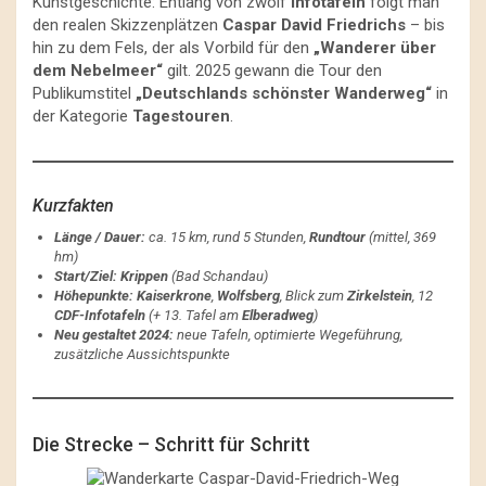
Kunstgeschichte: Entlang von zwölf
Infotafeln
folgt man
den realen Skizzenplätzen
Caspar David Friedrichs
– bis
hin zu dem Fels, der als Vorbild für den
„Wanderer über
dem Nebelmeer“
gilt. 2025 gewann die Tour den
Publikumstitel
„Deutschlands schönster Wanderweg“
in
der Kategorie
Tagestouren
.
Kurzfakten
Länge / Dauer:
ca. 15 km, rund 5 Stunden,
Rundtour
(mittel, 369
hm)
Start/Ziel:
Krippen
(Bad Schandau)
Höhepunkte:
Kaiserkrone
,
Wolfsberg
, Blick zum
Zirkelstein
, 12
CDF-Infotafeln
(+ 13. Tafel am
Elberadweg
)
Neu gestaltet 2024:
neue Tafeln, optimierte Wegeführung,
zusätzliche Aussichtspunkte
Die Strecke – Schritt für Schritt