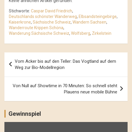
Keine ähnlichen Artikel gefunden.
Stichworte:
Caspar David Friedrich
,
Deutschlands schönster Wanderweg
,
Elbsandsteingebirge
,
Kaiserkrone
,
Sächsische Schweiz
,
Wandern Sachsen
,
Wanderroute Krippen Schöna
,
Wanderung Sächsische Schweiz
,
Wolfsberg
,
Zirkelstein
Beitrags-
Vom Acker bis auf den Teller: Das Vogtland auf dem
Navigation
Weg zur Bio-Modellregion
Von Null auf Showtime in 70 Minuten: So schnell steht
Plauens neue mobile Bühne
Gewinnspiel