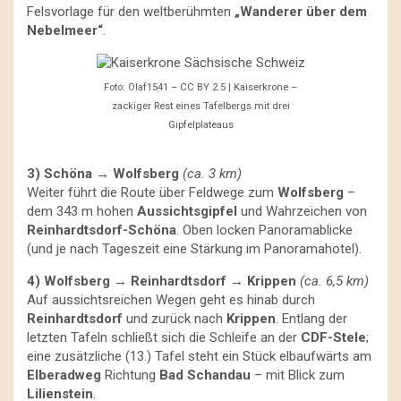
Felsvorlage für den weltberühmten
„Wanderer über dem
Nebelmeer“
.
Foto: Olaf1541 – CC BY 2.5 | Kaiserkrone –
zackiger Rest eines Tafelbergs mit drei
Gipfelplateaus
3) Schöna → Wolfsberg
(ca. 3 km)
Weiter führt die Route über Feldwege zum
Wolfsberg
–
dem 343 m hohen
Aussichtsgipfel
und Wahrzeichen von
Reinhardtsdorf-Schöna
. Oben locken Panoramablicke
(und je nach Tageszeit eine Stärkung im Panoramahotel).
4) Wolfsberg → Reinhardtsdorf → Krippen
(ca. 6,5 km)
Auf aussichtsreichen Wegen geht es hinab durch
Reinhardtsdorf
und zurück nach
Krippen
. Entlang der
letzten Tafeln schließt sich die Schleife an der
CDF-Stele
;
eine zusätzliche (13.) Tafel steht ein Stück elbaufwärts am
Elberadweg
Richtung
Bad Schandau
– mit Blick zum
Lilienstein
.