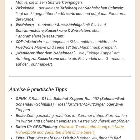
Motive, die in sein Spätwerk eingingen.
Zirkelstein
– der kleinste
Tafelberg
der
Sächsischen Schweiz
;
liegt direkt gegenüber der
Kaiserkrone
und prägt das Panorama
der Runde.
Wolfsberg
– markanter
Aussichtshügel
mit Blick auf
Schrammsteine
,
Kaiserkrone
&
Zirkelstein
; oben
Panoramahotel/Restaurant.
CDF-Infotafeln
– an originalen Skizzenplätzen erklären sie
Friedrichs
Motive und seine 1813er „Flucht nach Krippen“.
„Wanderer über dem Nebelmeer“
– die „Felsige Kuppe“ am
Aufstieg zur
Kaiserkrone
diente als Felsvorbild des Gemäldes;
auf der Tour markiert.
Anreise & praktische Tipps
ÖPNV:
S-Bahn
S1
bis
Bahnhof Krippen
, Bus 252 (
Schöna–Bad
Schandau–Schmilka
) – ideal für Start/Abkürzungen oder zwei
Etappen.
Beste Zeit:
ganzjährig machbar; im Sommer frühen Start wählen,
im Winter Trittsicherheit einplanen. Festes Schuhwerk empfohlen.
Daten für GPS/Planung:
Offizielle Tourbeschreibung mit Karte,
Höhenprofil und Varianten steht online bereit.
Extra-Tipp:
Wer mehr über
Friedrich
sehen will, findet in
Bad