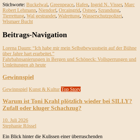
Stichworte:
Buckelwal
,
Greenpeace
,
Hafen
,
Ingrid N. Visser
,
Marc
Robert Lehmann
,
Niendorf
,
Orcaingrid
,
Ostsee
,
Szrandung
,
Tierrettung
,
Wal gestrandet
,
Walrettung
,
Wasserschutzpolizei
,
Wismaer Bucht
Beitrags-Navigation
Lorena Daum: “Ich habe mir mein Selbstbewusstsein auf der Bühne
über Jahre hart erarbeitet.”
Fahrbahnsanierungen in Bergen und Schöneck: Vollsperrungen und
Umleitungen ab heute
Gewinnspiel
Gewinnspiel
Kunst & Kultur
Top Story
Warum ist Toni Krahl plötzlich wieder bei SILLY?
Zufall oder kluger Schachzug?
10. Juli 2026
Stephanie Rössel
Ein Blick hinter die Kulissen einer überraschenden