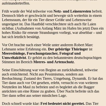
aufeinandertreffen.
Früh wurde der Wal teilweise von
Netz- und Leinenresten
befreit.
Dennoch blieb er geschwächt und bewegte sich weiterhin in einem
Lebensraum, der für ein Tier dieser Größe und Lebensweise
ungeeignet ist. Das Hautbild verschlechtere sich auch für Laien
sichtbar. (Aufnahmen von Anfang März im Hafen bis jetzt) Dass ein
hohes Risiko für erneute Strandungen vorliegt, war absehbar – und
hat sich letztlich bestätigt.
Vor Ort brachte nach einer Weile unter anderem Robert Marc
Lehmann seine Erfahrung ein.
Der gebürtige Thüringer
ist
Meeresbiologe, Forschungstaucher, Fotograf und
Umweltaktivist
. Er gehört zu den bekanntesten deutschsprachigen
Stimmen im Bereich
Meeres- und Artenschutz
.
Seine Einschätzung war von Beginn an zurückhaltend, teilweise
auch ernüchternd. Nicht aus Pessimismus, sondern aus
Beobachtung: Zustand des Tieres, Umgebung, Dynamik. Er hat das
Tier dann auch vor Ort gesehen, erlebt, versucht es von weiteren
Netzteilen im Maul zu befreien und es begleitet als die Bagger
anrückten um eine Rinne zu graben. Über Nacht befreite sich das
Tier dann selbst aus seiner misslichen Lage.
Doch schnell wurde klar:
Frei bedeutet nicht gerettet.
Das Tier