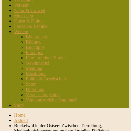
Verkehr
Natur & Umwelt
Menschen
Kunst & Kultur
Freizeit & Familie
Weitere
Bildergalerie
Bildung
Buchtipps
Filmtipps
Fünf auf einen Streich
Gewinnspiel
Meinung
Musiktipps
Politik & Gesellschaft
Sport
Unter uns
Veranstaltungstipp
Vogtlandstreicher fragt nach
Shop
Home
Aktuell
Buckelwal in der Ostsee: Zwischen Tierrettung,
Medienberichterstattung und strukturellen Defiziten