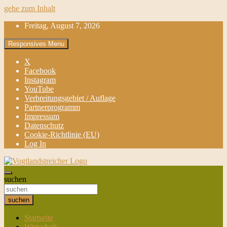
gehe zum Inhalt
Freitag, August 7, 2026
Responsives Menu
X
Facebook
Instagram
YouTube
Verbreitungsgebiet / Auflage
Partnerprogramm
Impressum
Datenschutz
Cookie-Richtlinie (EU)
Log In
aktuell & mittendrin
suchen
Vogtlandstreicher
suchen
Startseite
Wirtschaft