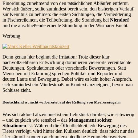
Einordnung zunehmend von den tatsächlichen Abläufen entfernt.
Wer sich äußert, sollte zumindest bereit sein, den bisherigen Verlauf
zur Kenntnis zu nehmen: die ersten Sichtungen, die Verhedderung
in Fischereileinen, die Teilbefreiung, die Strandung bei
Niendorf
und die anschließende erneute Strandung in der Wismarer Bucht.
Werbung
Denn genau hier beginnt die Irritation: Trotz dieser klar
nachvollziehbaren Entwicklung dominieren vielerorts vereinfachte
Deutungen, Spekulationen oder vorschnelle Bewertungen. Statt
Menschen mit Erfahrung sprechen Politiker und Reporter und
deuten Laute und Bewegung. Dabei wäre es kein hoher Anspruch,
sich zumindest ein Mindestmaß an Kontext anzueignen, bevor man
Schlüsse zieht.
Deutschland ist nicht vorbereitet auf die Rettung von Meeressäugern
Was sich aktuell abzeichnet ist ein Lehrstück darüber, wie schwierig
– und zugleich wie sensibel – das
Management solcher
Situationen
ist. Während die Öffentlichkeit jede Bewegung des
Tieres verfolgt, wird hinter den Kulissen deutlich, dass nicht nur das
Tier kämpft, sondern auch unterschiedliche Herangehensweisen