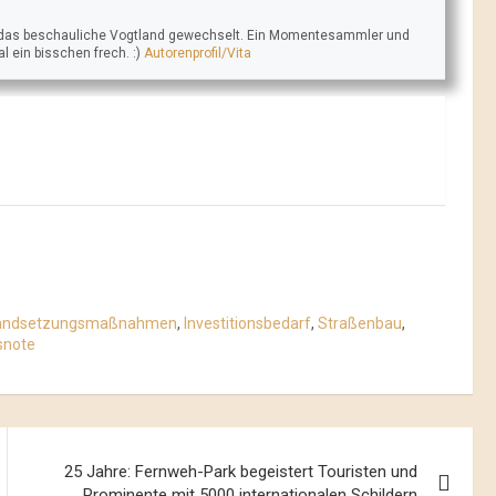
in das beschauliche Vogtland gewechselt. Ein Momentesammler und
ein bisschen frech. :)
Autorenprofil/Vita
tandsetzungsmaßnahmen
,
Investitionsbedarf
,
Straßenbau
,
snote
25 Jahre: Fernweh-Park begeistert Touristen und
Prominente mit 5000 internationalen Schildern