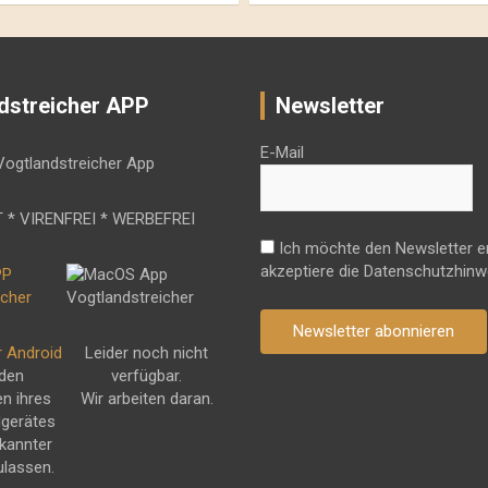
dstreicher APP
Newsletter
E-Mail
 * VIRENFREI * WERBEFREI
Ich möchte den Newsletter e
akzeptiere die Datenschutzhinw
Newsletter abonnieren
r Android
Leider noch nicht
 den
verfügbar.
en ihres
Wir arbeiten daran.
dgerätes
kannter
ulassen.