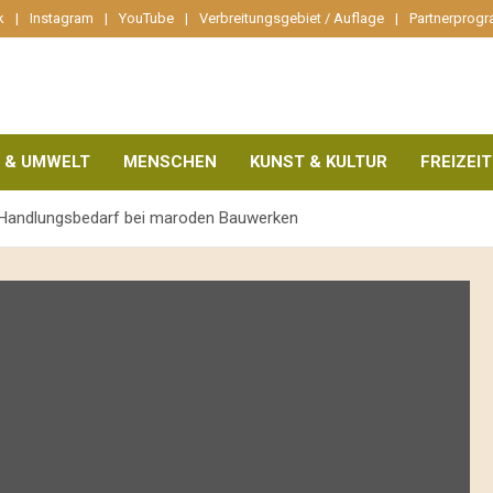
k
Instagram
YouTube
Verbreitungsgebiet / Auflage
Partnerprog
 & UMWELT
MENSCHEN
KUNST & KULTUR
FREIZEIT
r Handlungsbedarf bei maroden Bauwerken