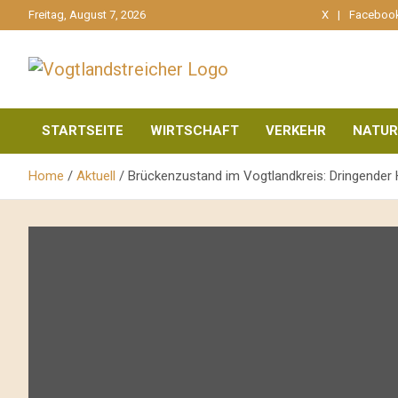
gehe
Freitag, August 7, 2026
X
Faceboo
zum
Inhalt
aktuell & mittendrin
Vogtlandstreicher
STARTSEITE
WIRTSCHAFT
VERKEHR
NATUR
Home
Aktuell
Brückenzustand im Vogtlandkreis: Dringende