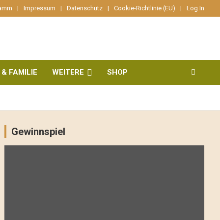
ramm
Impressum
Datenschutz
Cookie-Richtlinie (EU)
Log In
 & FAMILIE
WEITERE
SHOP
Gewinnspiel