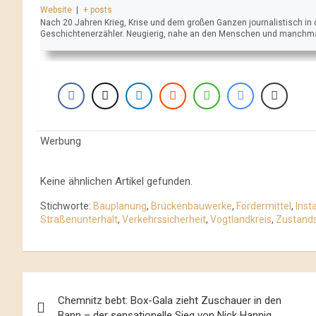
Website
|
+ posts
Nach 20 Jahren Krieg, Krise und dem großen Ganzen journalistisch 
Geschichtenerzähler. Neugierig, nahe an den Menschen und manchmal 
Werbung
Keine ähnlichen Artikel gefunden.
Stichworte:
Bauplanung
,
Brückenbauwerke
,
Fördermittel
,
Ins
Straßenunterhalt
,
Verkehrssicherheit
,
Vogtlandkreis
,
Zustand
Beitrags-
Chemnitz bebt: Box-Gala zieht Zuschauer in den
Navigation
Bann – der sensationelle Sieg von Nick Hannig