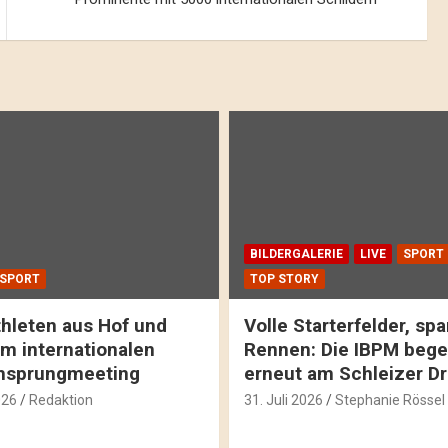
BILDERGALERIE
LIVE
SPORT
SPORT
TOP STORY
hleten aus Hof und
Volle Starterfelder, s
m internationalen
Rennen: Die IBPM bege
hsprungmeeting
erneut am Schleizer D
026
Redaktion
31. Juli 2026
Stephanie Rössel