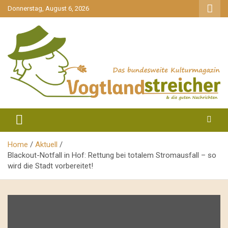
gehe
Donnerstag, August 6, 2026
zum
Inhalt
aktuell & mittendrin
Vogtlandstreicher
Home
Aktuell
Blackout-Notfall in Hof: Rettung bei totalem Stromausfall – so
wird die Stadt vorbereitet!