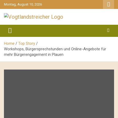
gehe
Montag, August 10, 2026
zum
Inhalt
aktuell & mittendrin
Vogtlandstreicher
Home
Top Story
Workshops, Bürgersprechstunden und Online-Angebote für
mehr Bürgerengagement in Plauen