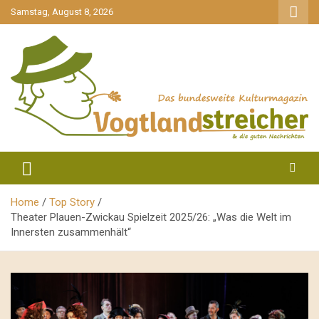
gehe
Samstag, August 8, 2026
zum
Inhalt
aktuell & mittendrin
Vogtlandstreicher
Home
Top Story
Theater Plauen-Zwickau Spielzeit 2025/26: „Was die Welt im
Innersten zusammenhält“